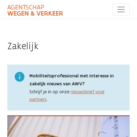
Overslaan
en
naar
de
inhoud
gaan
Zakelijk
Mobiliteitsprofessional met interesse in
zakelijk nieuws van AWV?
Schrijf je in op onze
nieuwsbrief voor
partners
.