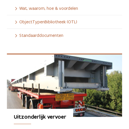
Wat, waarom, hoe & voordelen
ObjectTypenBibliotheek (OTL)
Standaarddocumenten
Uitzonderlijk vervoer