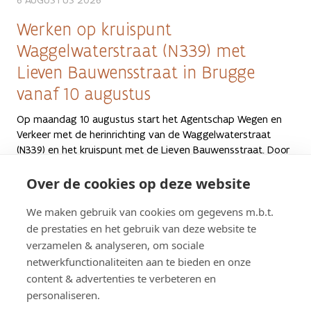
Werken op kruispunt
Waggelwaterstraat (N339) met
Lieven Bauwensstraat in Brugge
vanaf 10 augustus
Op maandag 10 augustus start het Agentschap Wegen en
Verkeer met de herinrichting van de Waggelwaterstraat
(N339) en het kruispunt met de Lieven Bauwensstraat. Door
verkeerslichten, veilige fietspaden en oversteekplaatsen aan
te leggen, verbetert de veiligheid voor alle weggebruikers.
Over de cookies op deze website
Tot eind september verandert de verkeerssituatie ter
hoogte van het kruispunt en wordt er hinder verwacht. Als
We maken gebruik van cookies om gegevens m.b.t.
alles vlot loopt, duren de werken tot eind november 2026.
de prestaties en het gebruik van deze website te
verzamelen & analyseren, om sociale
PERSBERICHTEN
WEST-VLAANDEREN
netwerkfunctionaliteiten aan te bieden en onze
content & advertenties te verbeteren en
personaliseren.
Alle nieuws bekijken