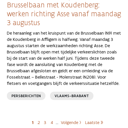
Brusselbaan met Koudenberg:
werken richting Asse vanaf maandag
3 augustus
De heraanleg van het kruispunt van de Brusselbaan (N9) met
de Koudenberg in Affligem is halfweg. Vanaf maandag 3
augustus starten de werkzaamheden richting Asse. De
Brusselbaan blijft open met tijdelijke verkeerslichten zoals
bij de start van de werken half juni. Tijdens deze tweede
fase wordt de aansluiting van Koudenberg met de
Brusselbaan afgesloten en geldt er een omleiding via de
Fosselstraat – Bellestraat - Molenstraat (N208). Voor
fietsers en voetgangers blijft de verkeerssituatie hetzelfde.
PERSBERICHTEN
VLAAMS-BRABANT
Paginering
1
2
3
4
…
Volgende ›
Laatste »
Huidige pagina
Pagina
Pagina
Pagina
Volgende pagina
Laatste pagina