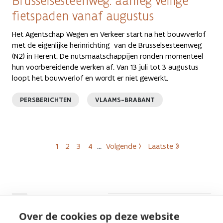
Brusselsesteenweg: aanleg veilige
fietspaden vanaf augustus
Het Agentschap Wegen en Verkeer start na het bouwverlof
met de eigenlijke herinrichting van de Brusselsesteenweg
(N2) in Herent. De nutsmaatschappijen ronden momenteel
hun voorbereidende werken af. Van 13 juli tot 3 augustus
loopt het bouwverlof en wordt er niet gewerkt.
PERSBERICHTEN
VLAAMS-BRABANT
Paginering
1
2
3
4
…
Volgende ›
Laatste »
Huidige pagina
Pagina
Pagina
Pagina
Volgende pagina
Laatste pagina
Meer weten?
Over de cookies op deze website