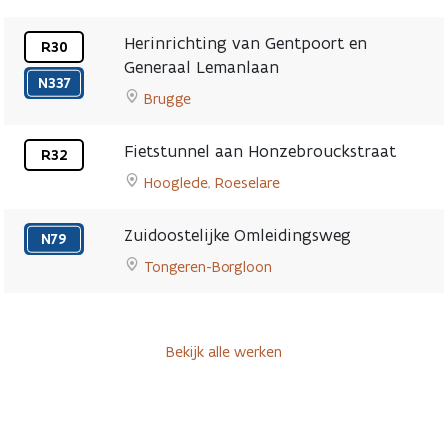
Go
-
to
22
Herinrichting van Gentpoort en
R30
Grondige
augustus
Generaal Lemanlaan
vernieuwing
Eigenlijke
N337
2026
Brugge
wegdek
werken
Go
E19
vanaf
to
richting
15
Fietstunnel aan Honzebrouckstraat
R32
Herinrichting
Brussel
juni
23
Hooglede
,
Roeselare
van
page
2026
juni
Go
Gentpoort
2025
to
en
Zuidoostelijke Omleidingsweg
N79
-
Fietstunnel
Generaal
voorjaar
Tongeren-Borgloon
aan
Lemanlaan
2027
Go
Honzebrouckstraat
page
to
page
Zuidoostelijke
Bekijk alle werken
Omleidingsweg
page