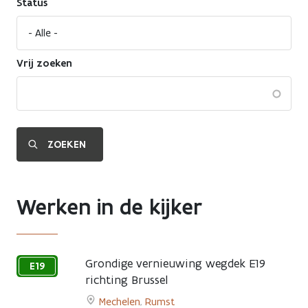
Status
Vrij zoeken
Werken in de kijker
Grondige vernieuwing wegdek E19
E19
richting Brussel
25
Mechelen
,
Rumst
juni