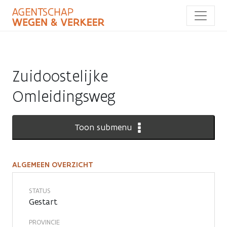
Overslaan
en
naar
de
inhoud
gaan
Zuidoostelijke
Omleidingsweg
Toon submenu
ALGEMEEN OVERZICHT
Zuidoostelijke
Omleidingsweg
STATUS
Gestart
PROVINCIE