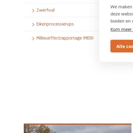
We maken g
Zwerfvuil
deze websi
bieden en 
Eikenprocessierups
Kom meer 
Millieueffectrapportage (MER)
Alle co