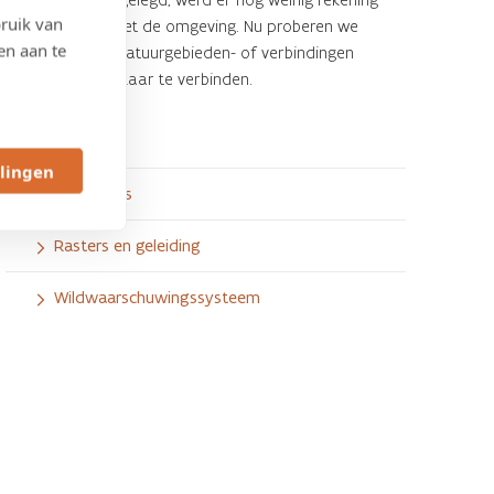
ruik van
gehouden met de omgeving. Nu proberen we
en aan te
belangrijke natuurgebieden- of verbindingen
terug met elkaar te verbinden.
Ecoduct
llingen
Ecoduikers
Rasters en geleiding
Wildwaarschuwingssysteem