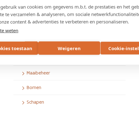
Het ecologisch beheer van wegbermen streeft
ebruik van cookies om gegevens m.b.t. de prestaties en het geb
naar een grotere biodiversiteit van de
te te verzamelen & analyseren, om sociale netwerkfunctionaliteit
bermvegetatie. Ook voor dieren biedt een
onze content & advertenties te verbeteren en personaliseren.
ecologische berm een interessant leefgebied.
te weten
Hakhoutbeheer
okies toestaan
Weigeren
Cookie-inste
Invasieve exoten
Maaibeheer
Bomen
Schapen