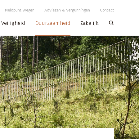
Meldpunt wegen
Adviezen & Vergunningen
Contact
Veiligheid
Duurzaamheid
Zakelijk
Zoeken