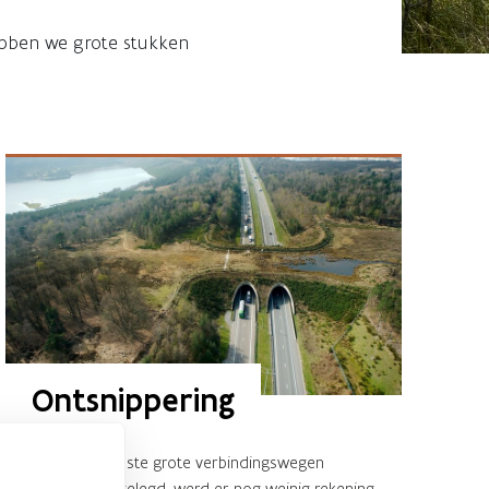
ebben we grote stukken
Ontsnippering
Toen de meeste grote verbindingswegen
werden aangelegd, werd er nog weinig rekening