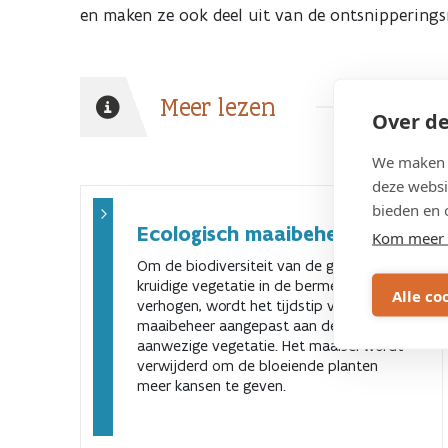
en maken ze ook deel uit van de ontsnipperings
Meer lezen
Over de
We maken g
deze websi
bieden en 
Ecologisch maaibeheer
Kom meer 
Om de biodiversiteit van de grazige en
kruidige vegetatie in de bermen te
Alle co
verhogen, wordt het tijdstip van het
maaibeheer aangepast aan de
aanwezige vegetatie. Het maaisel wordt
verwijderd om de bloeiende planten
meer kansen te geven.