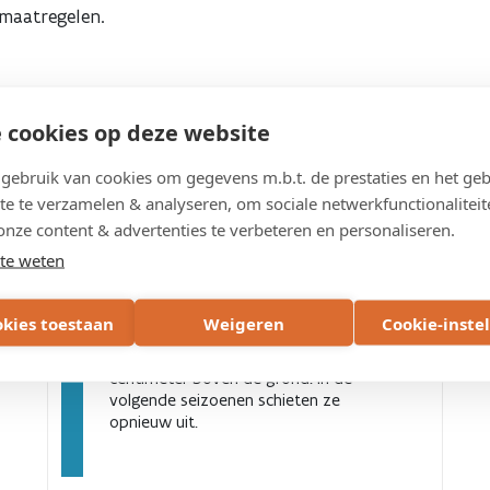
maatregelen.
 cookies op deze website
ebruik van cookies om gegevens m.b.t. de prestaties en het geb
te te verzamelen & analyseren, om sociale netwerkfunctionaliteit
onze content & advertenties te verbeteren en personaliseren.
Hakhoutbeheer
te weten
Hakhoutbeheer is een eeuwenoude en
alternatieve vorm van beheren van
okies toestaan
Weigeren
Cookie-inste
bomen en struiken. De bomen worden
daarbij afgezaagd op een tiental
centimeter boven de grond. In de
volgende seizoenen schieten ze
opnieuw uit.