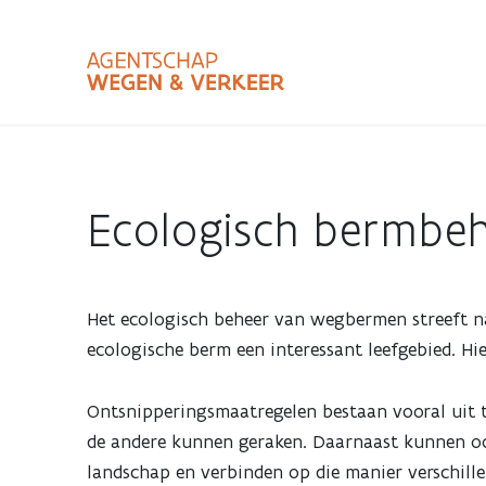
Overslaan
en
naar
de
inhoud
Zoekterm
Bundle
gaan
Type
Ecologisch bermbe
Zoekbalk
sluiten
Het ecologisch beheer van wegbermen streeft na
ecologische berm een interessant leefgebied. 
Ontsnipperingsmaatregelen bestaan vooral uit t
de andere kunnen geraken. Daarnaast kunnen oo
landschap en verbinden op die manier verschille