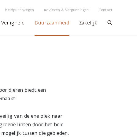
Meldpunt wegen
Adviezen & Vergunningen
Contact
Veiligheid
Duurzaamheid
Zakelijk
Zoeken
oor dieren biedt een
emaakt.
eilig van de ene plek naar
roene linten door het hele
mogelijk tussen die gebieden,