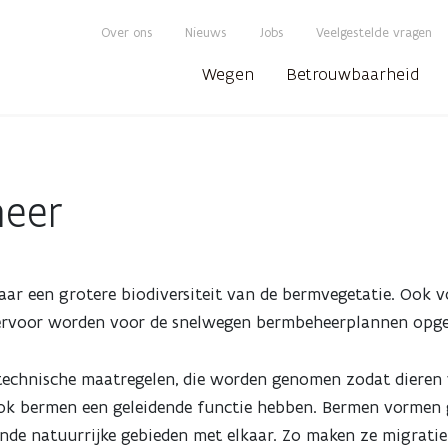
Over ons
Nieuws
Jobs
Veelgestelde vragen
Wegen
Betrouwbaarheid
heer
ar een grotere biodiversiteit van de bermvegetatie. Ook v
Hiervoor worden voor de snelwegen bermbeheerplannen opg
echnische maatregelen, die worden genomen zodat dieren v
k bermen een geleidende functie hebben. Bermen vormen g
nde natuurrijke gebieden met elkaar. Zo maken ze migratie 