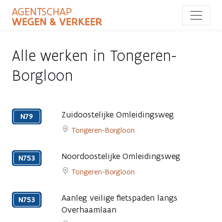
Overslaan
en
naar
de
inhoud
Alle werken in Tongeren-
gaan
Borgloon
Zuidoostelijke Omleidingsweg
N79
Tongeren-Borgloon
Go
to
Noordoostelijke Omleidingsweg
N753
Zuidoostelijke
Tongeren-Borgloon
Omleidingsweg
Go
page
to
Aanleg veilige fietspaden langs
N753
Noordoostelijke
Overhaamlaan
Omleidingsweg