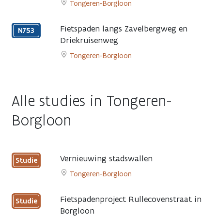
Tongeren-Borgloon
page
Go
to
Fietspaden langs Zavelbergweg en
N753
Aanleg
Driekruisenweg
veilige
Tongeren-Borgloon
fietspaden
Go
langs
to
Overhaamlaan
Fietspaden
page
Alle studies in Tongeren-
langs
Zavelbergweg
Borgloon
en
Driekruisenweg
page
Vernieuwing stadswallen
Studie
Nog
Tongeren-Borgloon
te
Go
bepalen
to
Fietspadenproject Rullecovenstraat in
Studie
Vernieuwing
Borgloon
stadswallen