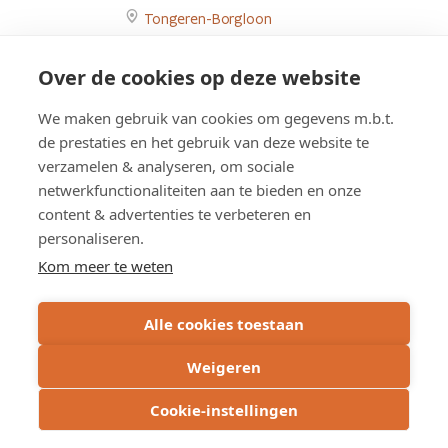
Tongeren-Borgloon
page
Go
to
Fietspaden op Sint-Truidersteenweg
Over de cookies op deze website
Studie
Fietspadenproject
tussen Graethempoort en Herkebeek
Rullecovenstraat
We maken gebruik van cookies om gegevens m.b.t.
Tongeren-Borgloon
in
de prestaties en het gebruik van deze website te
Go
Borgloon
verzamelen & analyseren, om sociale
to
page
netwerkfunctionaliteiten aan te bieden en onze
Fietspaden
content & advertenties te verbeteren en
op
Overzicht werken
Sint-
personaliseren.
Truidersteenweg
Kom meer te weten
tussen
Graethempoort
Overzicht studies
Alle cookies toestaan
en
Herkebeek
Weigeren
page
Cookie-instellingen