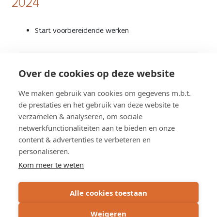
2024
Start voorbereidende werken
Over de cookies op deze website
20191205 Tongeren Infomarkt Infopanelen
pdf
1.82 MB
We maken gebruik van cookies om gegevens m.b.t.
de prestaties en het gebruik van deze website te
verzamelen & analyseren, om sociale
netwerkfunctionaliteiten aan te bieden en onze
content & advertenties te verbeteren en
personaliseren.
Schrijf u in op de nieuwsbrief
Kom meer te weten
Subscribe
Alle cookies toestaan
via
email
Weigeren