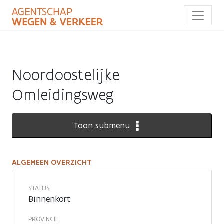
Overslaan
en
naar
de
inhoud
gaan
Noordoostelijke
Omleidingsweg
Toon submenu
ALGEMEEN OVERZICHT
Noordoostelijke
Omleidingsweg
STATUS
Binnenkort
PROVINCIE