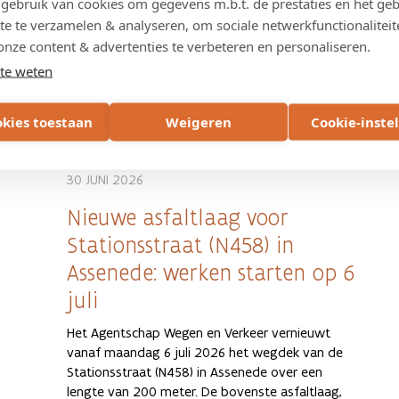
ebruik van cookies om gegevens m.b.t. de prestaties en het geb
oversteekplaatsen. Tot slot kreeg de weg een
te te verzamelen & analyseren, om sociale netwerkfunctionaliteit
grondige opknapbeurt. Op zaterdag 4 juli werd
onze content & advertenties te verbeteren en personaliseren.
de straat feestelijk geopend voor de
te weten
buurtbewoners.
PERSBERICHTEN
WEST-VLAANDEREN
okies toestaan
Weigeren
Cookie-inste
30 JUNI 2026
Nieuwe asfaltlaag voor
Stationsstraat (N458) in
Assenede: werken starten op 6
juli
Het Agentschap Wegen en Verkeer vernieuwt
vanaf maandag 6 juli 2026 het wegdek van de
Stationsstraat (N458) in Assenede over een
lengte van 200 meter. De bovenste asfaltlaag,