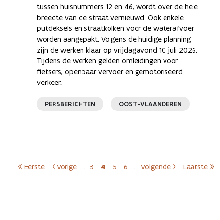
tussen huisnummers 12 en 46, wordt over de hele
breedte van de straat vernieuwd. Ook enkele
putdeksels en straatkolken voor de waterafvoer
worden aangepakt. Volgens de huidige planning
zijn de werken klaar op vrijdagavond 10 juli 2026.
Tijdens de werken gelden omleidingen voor
fietsers, openbaar vervoer en gemotoriseerd
verkeer.
PERSBERICHTEN
OOST-VLAANDEREN
Paginering
« Eerste
‹ Vorige
…
3
4
5
6
…
Volgende ›
Laatste »
Eerste pagina
Vorige pagina
Pagina
Huidige pagina
Pagina
Pagina
Volgende pagina
Laatst