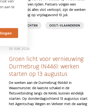
ruik van
rijstrook blijven rijden. Fietsers volgen een
en aan te
omleiding. Als alles vlot verloopt, zijn de werken
achter de rug op vrijdagavond 10 juli.
PERSBERICHTEN
OOST-VLAANDEREN
llingen
30 JUNI 2026
Groen licht voor vernieuwing
Durmebrug (N446): werken
starten op 13 augustus
De werken aan de Durmebrug (N446) in
Waasmunster, de laatste schakel in de
fietsverbinding langs de N446, kunnen eindelijk
starten. Op donderdagochtend 13 augustus start
het Agentschap Wegen en Verkeer met de aanleg