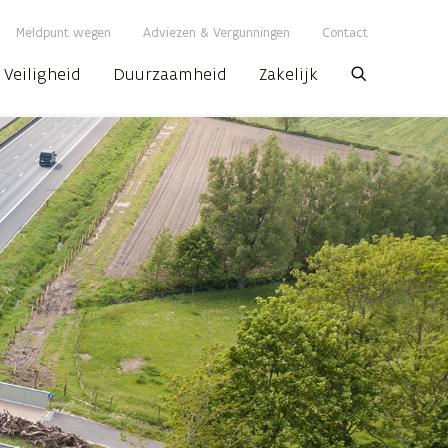
Meldpunt wegen
Adviezen & Vergunningen
Contact
Veiligheid
Duurzaamheid
Zakelijk
Zoeken