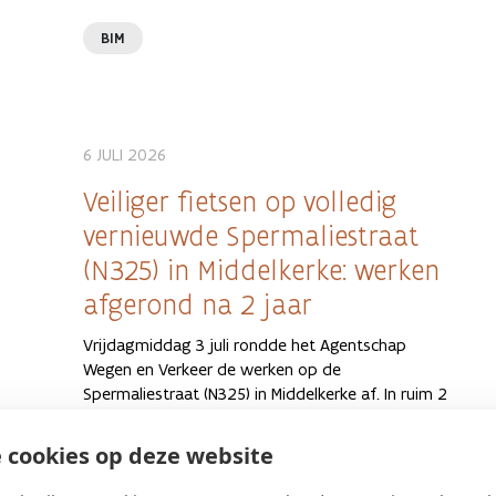
BIM
6 JULI 2026
Veiliger fietsen op volledig
vernieuwde Spermaliestraat
(N325) in Middelkerke: werken
afgerond na 2 jaar
Vrijdagmiddag 3 juli rondde het Agentschap
Wegen en Verkeer de werken op de
Spermaliestraat (N325) in Middelkerke af. In ruim 2
jaar legden Aquafin en Farys een gescheiden
rioleringsstelsel aan en gaf Wegen en Verkeer de
 cookies op deze website
fietsveiligheid een boost met fietspaden,
fietssuggestiestroken en veilige opstel- en