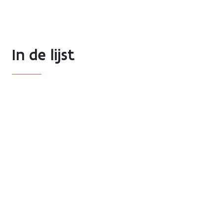
Previous
Next
In de lijst