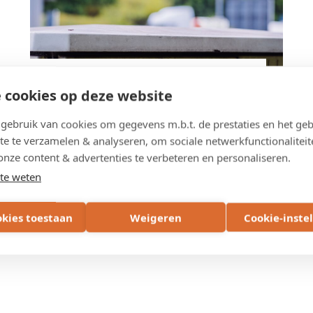
Telecommunicatienetwerk
 cookies op deze website
Betrouwbare glasvezelverbindingen en
ebruik van cookies om gegevens m.b.t. de prestaties en het geb
netwerkdiensten voor en door de Vlaamse
te te verzamelen & analyseren, om sociale netwerkfunctionaliteit
overheid.
onze content & advertenties te verbeteren en personaliseren.
te weten
Vlaams glasvezelnetwerk
okies toestaan
Weigeren
Cookie-inste
IP-telematicanetwerk