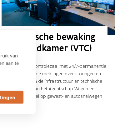
Technische bewaking 
en meldkamer (VTC)
ruik van
en aan te
Technische controlezaal met 24/7-permanentie
voor dringende meldingen over storingen en
defecten aan de infrastructuur en technische
installaties van het Agentschap Wegen en
Verkeer, zowel op gewest- en autosnelwegen
llingen
als in tunnels.