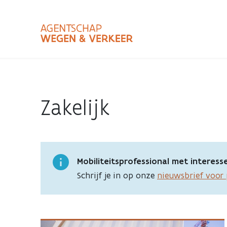
Overslaan
en
naar
de
inhoud
Zoekterm
Bundle
gaan
Type
Zakelijk
Zoekbalk
sluiten
Mobiliteitsprofessional met interess
Schrijf je in op onze
nieuwsbrief voor 