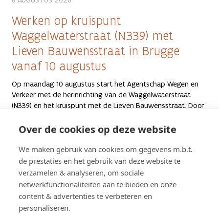
Werken op kruispunt
Waggelwaterstraat (N339) met
Lieven Bauwensstraat in Brugge
vanaf 10 augustus
Op maandag 10 augustus start het Agentschap Wegen en
Verkeer met de herinrichting van de Waggelwaterstraat
(N339) en het kruispunt met de Lieven Bauwensstraat. Door
verkeerslichten, veilige fietspaden en oversteekplaatsen aan
te leggen, verbetert de veiligheid voor alle weggebruikers.
Over de cookies op deze website
Tot eind september verandert de verkeerssituatie ter
hoogte van het kruispunt en wordt er hinder verwacht. Als
We maken gebruik van cookies om gegevens m.b.t.
alles vlot loopt, duren de werken tot eind november 2026.
de prestaties en het gebruik van deze website te
verzamelen & analyseren, om sociale
PERSBERICHTEN
WEST-VLAANDEREN
netwerkfunctionaliteiten aan te bieden en onze
content & advertenties te verbeteren en
personaliseren.
Alle nieuws bekijken