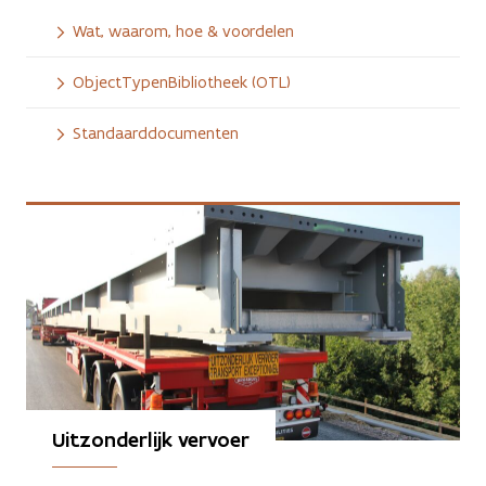
Wat, waarom, hoe & voordelen
ObjectTypenBibliotheek (OTL)
Standaarddocumenten
Uitzonderlijk vervoer