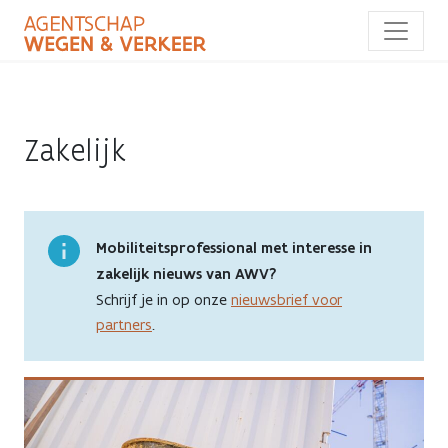
Overslaan
en
naar
de
inhoud
gaan
Zakelijk
Mobiliteitsprofessional met interesse in
zakelijk nieuws van AWV?
Schrijf je in op onze
nieuwsbrief voor
partners
.