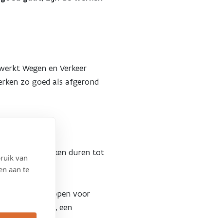
 werkt Wegen en Verkeer
werken zo goed als afgerond
lenberg. De werken duren tot
ruik van
en aan te
schooljaar weer open voor
rtabele rijweg, een