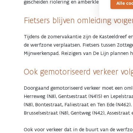
vanaf
gescheiden riolering en amberkleurige verlichti
Alle co
1
Fietsers blijven omleiding volge
juli
Tijdens de zomervakantie zijn de Kasteeldreef e
de werfzone verplaatsen. Fietsers tussen Zotteg
Mijnwerkerspad. Reizigers van De Lijn plannen h
Ook gemotoriseerd verkeer vol
Doorgaand gemotoriseerd verkeer moet een omleid
Herreweg (N8), Gentsestraat (N415) en Lepelstraa
(N8), Bontestraat, Faliestraat en Ten Ede (N462).
Brusselsestraat (N8), Gentweg (N42), Assestraat 
Ook voor verkeer dat in de buurt van de werfzone