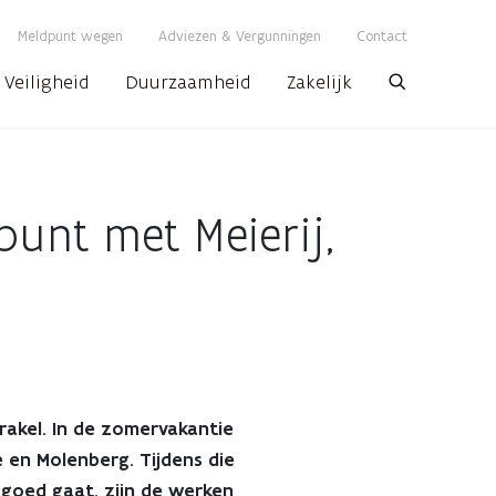
Meldpunt wegen
Adviezen & Vergunningen
Contact
Veiligheid
Duurzaamheid
Zakelijk
Zoeken
punt met Meierij,
rakel. In de zomervakantie
 en Molenberg. Tijdens die
s goed gaat, zijn de werken