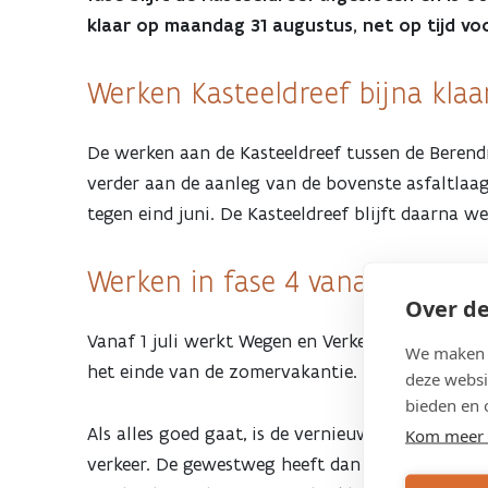
werken
klaar op maandag 31 augustus, net op tijd vo
aan
Werken Kasteeldreef bijna klaa
kruispunt
De werken aan de Kasteeldreef tussen de Berendr
verder aan de aanleg van de bovenste asfaltlaag
met
tegen eind juni. De Kasteeldreef blijft daarna wel
Meierij,
Werken in fase 4 vanaf 1 juli
Over de
Kraaiestee
Vanaf 1 juli werkt Wegen en Verkeer op het krui
We maken g
en
het einde van de zomervakantie.
deze websi
bieden en 
Molenberg
Als alles goed gaat, is de vernieuwde Kasteeldr
Kom meer 
verkeer. De gewestweg heeft dan een grondige m