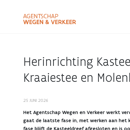
Overslaan
en
naar
de
inhoud
Zoekterm
Bundle
gaan
Type
Herinrichting Kastee
Zoekbalk
sluiten
Kraaiestee en Molenb
25 JUNI 2026
Herinrichting
Het Agentschap Wegen en Verkeer werkt verder
Kasteeldreef:
gaat de laatste fase in, met werken aan het k
fase blijft de Kasteeldreef afgesloten en is o