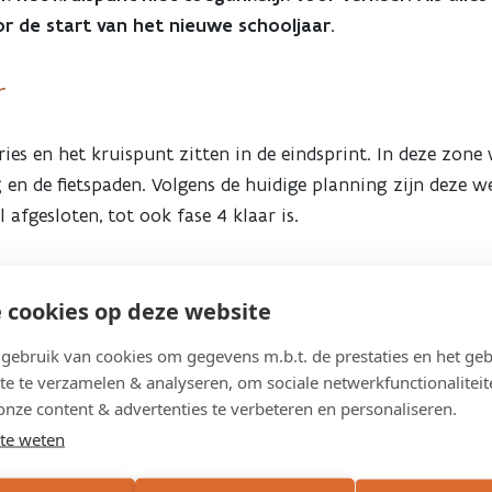
or de start van het nieuwe schooljaar.
r
ies en het kruispunt zitten in de eindsprint. In deze zone
 en de fietspaden. Volgens de huidige planning zijn deze 
 afgesloten, tot ook fase 4 klaar is.
 cookies op deze website
spunt van de Kasteeldreef met de Meierij, Kraaiestee en Mo
ebruik van cookies om gegevens m.b.t. de prestaties en het geb
te te verzamelen & analyseren, om sociale netwerkfunctionaliteit
onze content & advertenties te verbeteren en personaliseren.
eef inclusief het kruispunt vanaf de start van het nieuwe 
te weten
ake-over ondergaan, met o.a. nieuwe fietspaden, een comfo