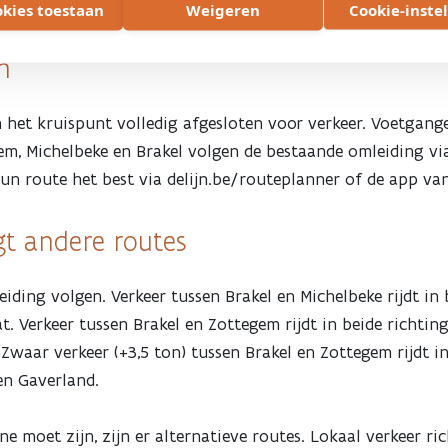
ng afgestemd op de natuur.
okies toestaan
Weigeren
Cookie-inste
n
n het kruispunt volledig afgesloten voor verkeer. Voetgang
em, Michelbeke en Brakel volgen de bestaande omleiding via
un route het best via delijn.be/routeplanner of de app van
gt andere routes
ing volgen. Verkeer tussen Brakel en Michelbeke rijdt in b
t. Verkeer tussen Brakel en Zottegem rijdt in beide richting
 Zwaar verkeer (+3,5 ton) tussen Brakel en Zottegem rijdt i
en Gaverland.
 moet zijn, zijn er alternatieve routes. Lokaal verkeer ric