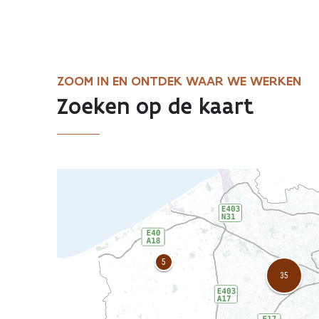
ZOOM IN EN ONTDEK WAAR WE WERKEN
Zoeken op de kaart
AWV
map
displaying
current
road
works