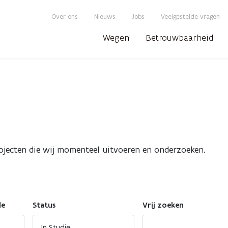
Over ons
Nieuws
Jobs
Veelgestelde vragen
Wegen
Betrouwbaarheid
ojecten die wij momenteel uitvoeren en onderzoeken.
de
Status
Vrij zoeken