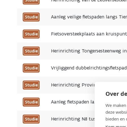
Aanleg veilige fietspaden langs Ti
Studie
Fietsoversteekplaats aan kruispu
Studie
Herinrichting Tongersesteenweg in
Studie
Vrijliggend dubbelrichtingsfietspa
Studie
Herinrichting Provinciesteenweg 
Studie
Over de
Aanleg fietspaden langs Leuvense
Studie
We maken g
deze websi
Herinrichting N8 tussen grens Veu
bieden en 
Studie
Kom meer 