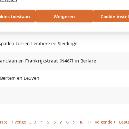
sen Bourgondisch Kruis en op-en afrittencomplex E40
okies toestaan
Weigeren
Cookie-inste
r vervoer Brusselsesteenweg
tspaden tussen Lembeke en Sleidinge
antlaan en Frankrijkstraat (N467) in Berlare
 Bertem en Leuven
Paginering
rste
‹ Vorige
…
3
4
5
6
7
8
9
10
11
Volgende ›
Laat
Eerste pagina
Vorige pagina
Pagina
Pagina
Pagina
Pagina
Huidige pagina
Pagina
Pagina
Pagina
Pagina
Volgende pa