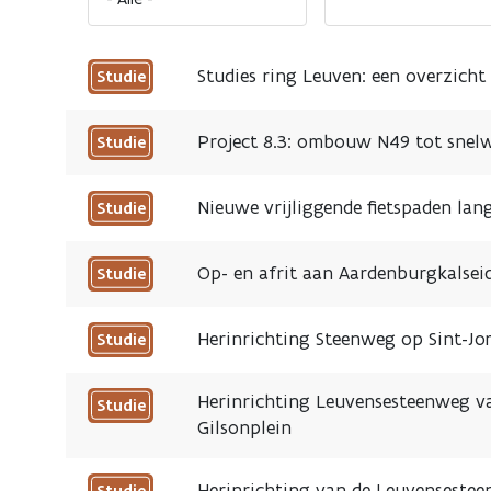
Studies ring Leuven: een overzicht
Studie
Project 8.3: ombouw N49 tot snelw
Studie
Nieuwe vrijliggende fietspaden la
Studie
Op- en afrit aan Aardenburgkalsei
Studie
Herinrichting Steenweg op Sint-Jor
Studie
Herinrichting Leuvensesteenweg va
Studie
Gilsonplein
Herinrichting van de Leuvenseste
Studie