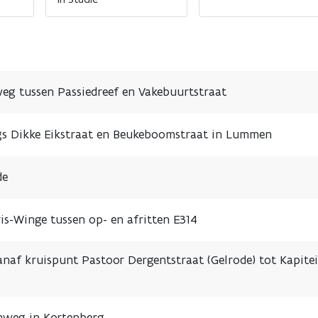
eg tussen Passiedreef en Vakebuurtstraat
ngs Dikke Eikstraat en Beukeboomstraat in Lummen
de
is-Winge tussen op- en afritten E314
naf kruispunt Pastoor Dergentstraat (Gelrode) tot Kapite
enweg in Kortenberg