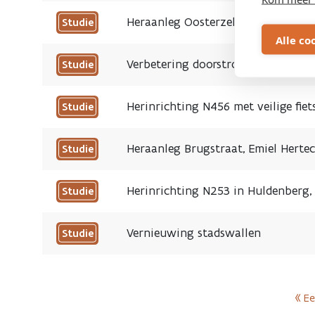
Heraanleg Oosterzelesteenweg tus
Studie
Alle co
Verbetering doorstroming openbaa
Studie
Herinrichting N456 met veilige fie
Studie
Heraanleg Brugstraat, Emiel Hertec
Studie
Herinrichting N253 in Huldenberg,
Studie
Vernieuwing stadswallen
Studie
Nog
te
bepalen
« Ee