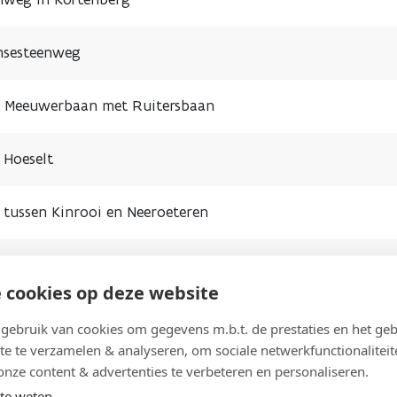
ensesteenweg
nt Meeuwerbaan met Ruitersbaan
 Hoeselt
d tussen Kinrooi en Neeroeteren
tussen Wespelaarsebaan en Oudestraat
 cookies op deze website
steenweg
ebruik van cookies om gegevens m.b.t. de prestaties en het geb
te te verzamelen & analyseren, om sociale netwerkfunctionaliteit
rne/Alveringem en Oostvleteren
onze content & advertenties te verbeteren en personaliseren.
te weten