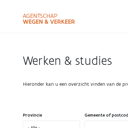
Overslaan
en
naar
de
inhoud
Zoekterm
Bundle
gaan
Type
Werken & studies
Zoekbalk
sluiten
Hieronder kan u een overzicht vinden van de pr
Provincie
Gemeente of postco