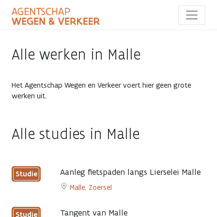
Overslaan
en
naar
de
inhoud
Alle werken in Malle
gaan
Het Agentschap Wegen en Verkeer voert hier geen grote
werken uit.
Alle studies in Malle
Aanleg fietspaden langs Lierselei Malle
Studie
Malle
,
Zoersel
Go
to
Tangent van Malle
Studie