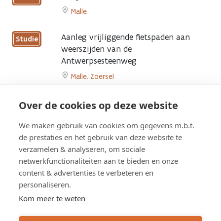
Aanleg
Malle
fietspaden
Go
langs
to
Lierselei
Aanleg vrijliggende fietspaden aan
Studie
Tangent
Malle
weerszijden van de
van
page
Antwerpsesteenweg
Malle
page
Malle
,
Zoersel
Go
to
Aanleg Hoppinpunt ‘De Wissel’ op
Over de cookies op deze website
Studie
Aanleg
Turnhoutsebaan
vrijliggende
We maken gebruik van cookies om gegevens m.b.t.
Malle
fietspaden
de prestaties en het gebruik van deze website te
Go
aan
verzamelen & analyseren, om sociale
to
weerszijden
netwerkfunctionaliteiten aan te bieden en onze
Aanleg
van
content & advertenties te verbeteren en
Hoppinpunt
de
Overzicht werken
‘De
personaliseren.
Antwerpsesteenweg
Wissel’
page
Kom meer te weten
op
Turnhoutsebaan