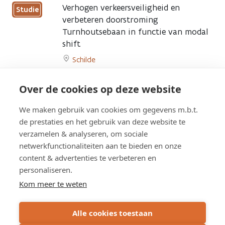
to
Verhogen verkeersveiligheid en
Studie
Herinrichting
verbeteren doorstroming
Turnhoutsebaan
Turnhoutsebaan in functie van modal
in
shift
Schilde
page
Schilde
Go
to
Heraanleg Kerkstraat/Gillès de
Over de cookies op deze website
Studie
Verhogen
Pélichylei in 's Gravenwezel
verkeersveiligheid
We maken gebruik van cookies om gegevens m.b.t.
Schilde
en
de prestaties en het gebruik van deze website te
Go
verbeteren
verzamelen & analyseren, om sociale
to
doorstroming
netwerkfunctionaliteiten aan te bieden en onze
Heraanleg
Turnhoutsebaan
content & advertenties te verbeteren en
Kerkstraat/Gillès
in
Overzicht werken
de
personaliseren.
functie
Pélichylei
van
Kom meer te weten
in
modal
's
shift
Overzicht studies
Alle cookies toestaan
Gravenwezel
page
page