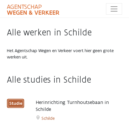
Overslaan
en
naar
de
inhoud
Alle werken in Schilde
gaan
Het Agentschap Wegen en Verkeer voert hier geen grote
werken uit.
Alle studies in Schilde
Herinrichting Turnhoutsebaan in
Studie
Schilde
Schilde
Go