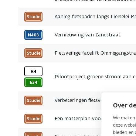
Aanleg fietspaden langs Lierselei Ma
Studie
Vernieuwing van Zandstraat
N403
2026
Fietsveilige facelift Ommegangstr
Studie
2028
R4
Pilootproject groene stroom aan 
E34
Verbeteringen fietsveiligheid krui
Studie
Over de
We maken g
Een masterplan voor de Leuvense r
Studie
deze websi
bieden en 