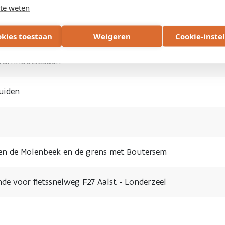
/N177 in Aartselaar
te weten
met gescheiden rioleringsstelsel en veilige fietspaden
okies toestaan
Weigeren
Cookie-inste
 Turnhoutsebaan
uiden
en de Molenbeek en de grens met Boutersem
 voor fietssnelweg F27 Aalst - Londerzeel