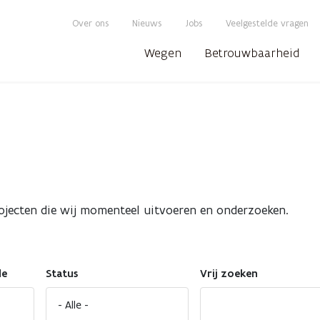
Over ons
Nieuws
Jobs
Veelgestelde vragen
Wegen
Betrouwbaarheid
ojecten die wij momenteel uitvoeren en onderzoeken.
de
Status
Vrij zoeken