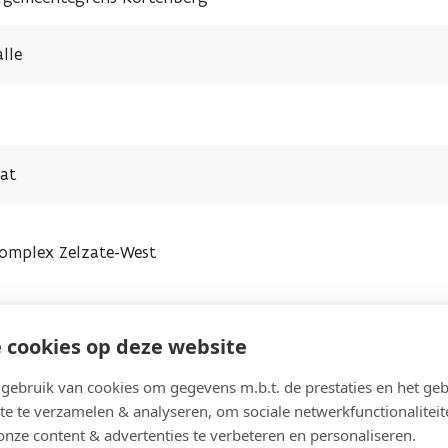
lle
aat
complex Zelzate-West
spunt R16 met Lispersteenweg en bouw fietstunnel
 cookies op deze website
ebruik van cookies om gegevens m.b.t. de prestaties en het geb
ing
te te verzamelen & analyseren, om sociale netwerkfunctionaliteit
onze content & advertenties te verbeteren en personaliseren.