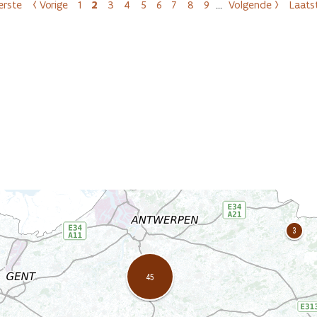
Paginering
erste
‹ Vorige
1
2
3
4
5
6
7
8
9
…
Volgende ›
Laats
Eerste pagina
Vorige pagina
Pagina
Huidige pagina
Pagina
Pagina
Pagina
Pagina
Pagina
Pagina
Pagina
Volgende pag
L