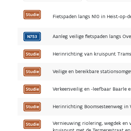
Studie
Fietspaden langs N10 in Heist-op-d
Aanleg veilige fietspaden langs O
N753
Herinrichting van kruispunt Trams
Studie
Veilige en bereikbare stationsomge
Studie
Verkeersveilig en -leefbaar Baarle
Studie
Herinrichting Boomsesteenweg in W
Studie
Vernieuwing riolering, wegdek en v
Studie
kruispunt met de Termerestraat e