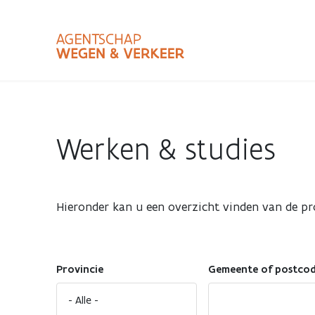
Overslaan
en
naar
de
inhoud
Zoekterm
Bundle
gaan
Type
Werken & studies
Zoekbalk
sluiten
Hieronder kan u een overzicht vinden van de pr
Provincie
Gemeente of postco