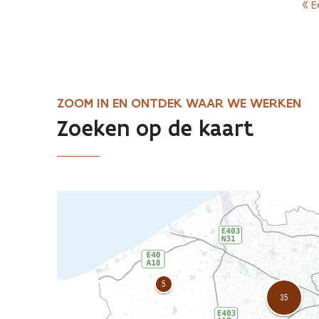
« E
ZOOM IN EN ONTDEK WAAR WE WERKEN
Zoeken op de kaart
AWV
map
displaying
current
road