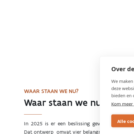
Previous
Next
Over de
We maken g
deze websi
WAAR STAAN WE NU?
bieden en 
Waar staan we nu?
Kom meer 
Alle co
In 2025 is er een beslissing gevallen over h
Dat ontwerp omvat vier belangrijke ingrepen: