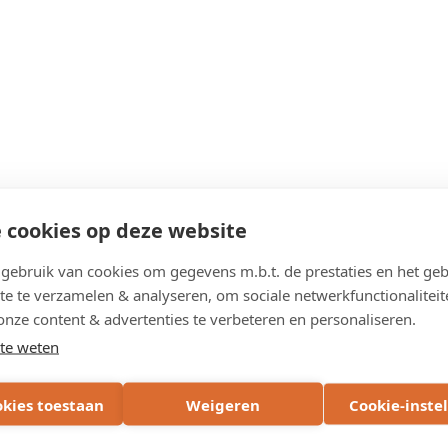
 cookies op deze website
ebruik van cookies om gegevens m.b.t. de prestaties en het geb
te te verzamelen & analyseren, om sociale netwerkfunctionaliteit
onze content & advertenties te verbeteren en personaliseren.
te weten
okies toestaan
Weigeren
Cookie-inste
et ontwerp voor dit deel van de Brusselsesteenweg.