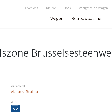
Over ons
Nieuws
Jobs
Veelgestelde vragen
Wegen
Betrouwbaarheid
elszone Brusselsesteenwe
PROVINCIE
Vlaams-Brabant
WEG
N2