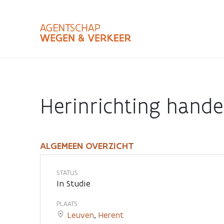
Overslaan
en
naar
de
inhoud
Zoekterm
Bundle
gaan
Type
Herinrichting hand
Zoekbalk
sluiten
ALGEMEEN OVERZICHT
Herinrichting
handelszone
STATUS
In Studie
Brusselsesteenweg
PLAATS
Leuven
,
Herent