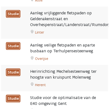
Asse
en
Go
afrittencomplex
to
nr.
Aanleg vrijliggende fietspaden op
Studie
Herinrichting
3
Geldenakenstraat en
van
Wolvertem,
Overhespenstraat/Landenstraat/Rumsdor
de
kruispunten
Edingsesteenweg
Linter
‘Manke
in
Go
Vos’
Asse
to
page
Aanleg veilige fietspaden en aparte
Studie
page
Aanleg
busbaan op Terhulpensesteenweg
vrijliggende
Overijse
fietspaden
Go
op
to
Geldenakenstraat
Herinrichting Mechelsesteenweg ter
Studie
Aanleg
en
hoogte van kruispunt Molenweg
veilige
Overhespenstraat/Landenstraat/Rumsdorpstra
Herent
fietspaden
page
Go
en
to
aparte
Studie voor de optimalisatie van de
Studie
Herinrichting
busbaan
E40 omgeving Gent
Mechelsesteenweg
op