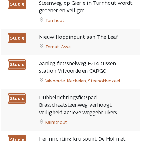
to
Crockaertstraat
Steenweg op Gierle in Turnhout wordt
Studie
Campus
page
groener en veiliger
Gasthuisberg
Turnhout
UZ
Go
Leuven
to
nog
Nieuw Hoppinpunt aan The Leaf
Studie
Steenweg
vlotter
Ternat
,
Asse
op
bereikbaar
Go
Gierle
voor
to
in
openbaar
Aanleg fietssnelweg F214 tussen
Studie
Nieuw
Turnhout
vervoer
station Vilvoorde en CARGO
Hoppinpunt
wordt
page
Vilvoorde
,
Machelen
,
Steenokkerzeel
aan
groener
Go
The
en
to
Leaf
veiliger
Dubbelrichtingsfietspad
Studie
Aanleg
page
page
Brasschaatsteenweg verhoogt
fietssnelweg
veiligheid actieve weggebruikers
F214
tussen
Kalmthout
station
Go
Vilvoorde
to
Herinrichting kruispunt De Mol met
Studie