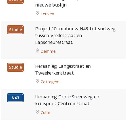
en
Dubbelrichtingsfietspad
nieuwe buslijn
CARGO
Brasschaatsteenweg
Leuven
page
verhoogt
Go
veiligheid
to
actieve
Project 10: ombouw N49 tot snelweg
Studie
Herinrichting
weggebruikers
tussen Vredestraat en
kruispunt
page
Lapscheurestraat
De
Mol
Damme
met
Go
nieuwe
to
Heraanleg Langestraat en
Studie
buslijn
Project
Tweekerkenstraat
page
10:
Zottegem
ombouw
Go
N49
to
tot
Heraanleg Grote Steenweg en
N43
Heraanleg
snelweg
kruispunt Centrumstraat
Langestraat
tussen
Gepland
Zulte
en
Vredestraat
Go
Tweekerkenstraat
en
to
page
Lapscheurestraat