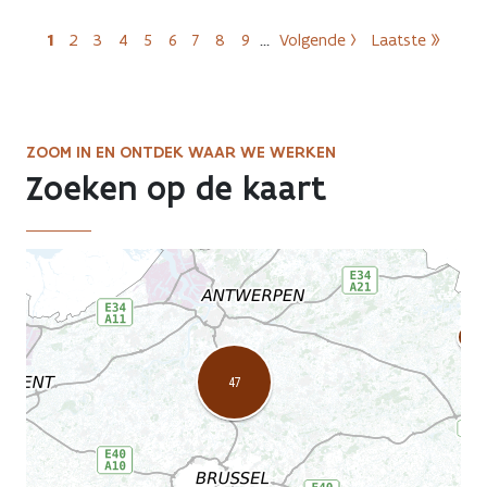
Heraanleg
page
Paginering
1
2
3
4
Grote
5
6
7
8
9
…
Volgende ›
Laatste »
Huidige pagina
Pagina
Pagina
Pagina
Pagina
Pagina
Pagina
Pagina
Pagina
Volgende pagina
Laatste pa
Steenweg
en
kruispunt
Centrumstraat
ZOOM IN EN ONTDEK WAAR WE WERKEN
page
Zoeken op de kaart
AWV
map
displaying
current
road
works