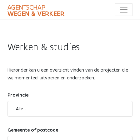
Overslaan
en
naar
de
inhoud
gaan
Werken & studies
Hieronder kan u een overzicht vinden van de projecten die
wij momenteel uitvoeren en onderzoeken.
Provincie
Gemeente of postcode