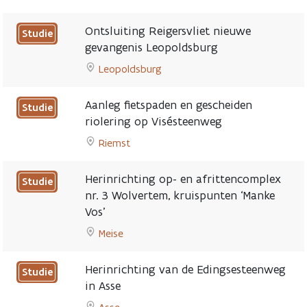
Go
to
Ontsluiting Reigersvliet nieuwe
Studie
Herinrichting
gevangenis Leopoldsburg
Ouwegemsesteenweg
Leopoldsburg
(N435)
Go
page
to
Aanleg fietspaden en gescheiden
Studie
Ontsluiting
riolering op Visésteenweg
Reigersvliet
Riemst
nieuwe
Go
gevangenis
to
Leopoldsburg
Herinrichting op- en afrittencomplex
Studie
Aanleg
page
nr. 3 Wolvertem, kruispunten ‘Manke
fietspaden
Vos’
en
gescheiden
Meise
riolering
Go
op
to
Herinrichting van de Edingsesteenweg
Studie
Visésteenweg
Herinrichting
in Asse
page
op-