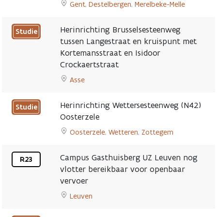
Gent
,
Destelbergen
,
Merelbeke-Melle
ter
Terhulpensesteenweg
Go
hoogte
page
to
van
Herinrichting Brusselsesteenweg
Studie
Studie
kruispunt
tussen Langestraat en kruispunt met
voor
Molenweg
Kortemansstraat en Isidoor
de
page
Crockaertstraat
optimalisatie
van
Asse
de
Go
E40
to
Herinrichting Wettersesteenweg (N42)
Studie
omgeving
Herinrichting
Oosterzele
Gent
Brusselsesteenweg
niet
page
Oosterzele
,
Wetteren
,
Zottegem
tussen
bepaald
Go
Langestraat
to
en
Campus Gasthuisberg UZ Leuven nog
R23
Herinrichting
kruispunt
vlotter bereikbaar voor openbaar
Wettersesteenweg
met
vervoer
Voorjaar
(N42)
Kortemansstraat
2022
Oosterzele
Leuven
en
-
page
Go
Isidoor
2026