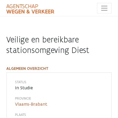
Overslaan
en
naar
de
inhoud
gaan
Veilige en bereikbare
stationsomgeving Diest
ALGEMEEN OVERZICHT
Veilige
en
STATUS
In Studie
bereikbare
PROVINCIE
stationsomgeving
Vlaams-Brabant
Diest
PLAATS