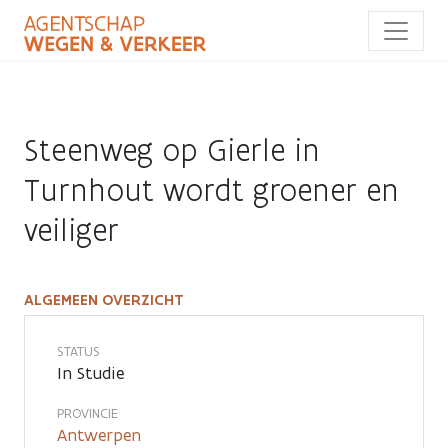
Overslaan
en
naar
de
inhoud
gaan
Steenweg op Gierle in
Turnhout wordt groener en
veiliger
ALGEMEEN OVERZICHT
Steenweg
op
STATUS
In Studie
Gierle
PROVINCIE
in
Antwerpen