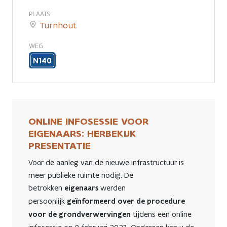
Turnhout
PLAATS
Turnhout
wordt
WEG
groener
N140
en
veiliger
ONLINE INFOSESSIE VOOR
EIGENAARS: HERBEKIJK
PRESENTATIE
Voor de aanleg van de nieuwe infrastructuur is
meer publieke ruimte nodig. De
betrokken
eigenaars
werden
persoonlijk
geïnformeerd
over de procedure
voor de grondverwervingen
tijdens een online