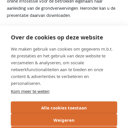
online infosessie voor de betrokken eigenaars naar
aanleiding van de grondverwervingen. Hieronder kan u de
presentatie daarvan downloaden.
N140 Steenweg op Gierle Turnhout Infosessie
Over de cookies op deze website
eigenaars 09022023
pdf
3.82 MB
We maken gebruik van cookies om gegevens m.b.t.
de prestaties en het gebruik van deze website te
verzamelen & analyseren, om sociale
netwerkfunctionaliteiten aan te bieden en onze
content & advertenties te verbeteren en
personaliseren.
Schrijf u in op de nieuwsbrief
Kom meer te weten
Subscribe
Alle cookies toestaan
via
email
Weigeren