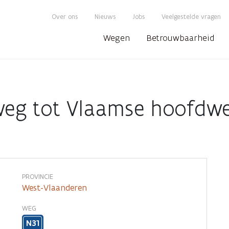
Over ons
Nieuws
Jobs
Veelgestelde vragen
Wegen
Betrouwbaarheid
eg tot Vlaamse hoofdw
PROVINCIE
West-Vlaanderen
WEG
N31