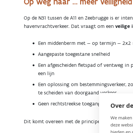
Op weg naar … meer veiligheid
Op de N31 tussen de A11 en Zeebrugge is er inten
havenvrachtverkeer. Dat vraagt om een
veilige
Een middenberm met — op termijn — 2x2 
Aangepaste toegestane snelheid
Een afgescheiden fietspad of ventweg in 
een lijn
Een oplossing om bestemmingsverkeer, zoa
te scheiden van doorgaand verkeer
Geen rechtstreekse toegang tot aanpale
Over de
We maken g
Dit komt overeen met de principes van een Vla
deze websi
bieden en 