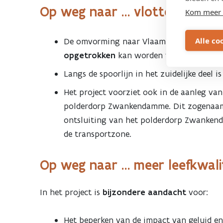
Op weg naar … vlotter verkee
Kom meer 
Alle co
De omvorming naar Vlaamse hoofdweg be
opgetrokken
kan worden van 70 tot 90 k
Langs de spoorlijn in het zuidelijke deel i
Het project voorziet ook in de aanleg va
polderdorp Zwankendamme. Dit zogenaamde
ontsluiting van het polderdorp Zwankenda
de transportzone.
Op weg naar … meer leefkwali
In het project is
bijzondere aandacht
voor:
Het beperken van de impact van geluid en