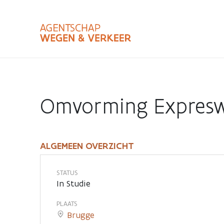
Overslaan
en
naar
de
inhoud
Zoekterm
Bundle
gaan
Type
Omvorming Expresw
Zoekbalk
sluiten
ALGEMEEN OVERZICHT
Omvorming
Expresweg
STATUS
In Studie
tot
PLAATS
Brugge