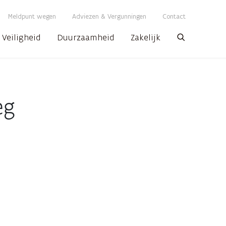
Meldpunt wegen
Adviezen & Vergunningen
Contact
Veiligheid
Duurzaamheid
Zakelijk
Zoeken
eg