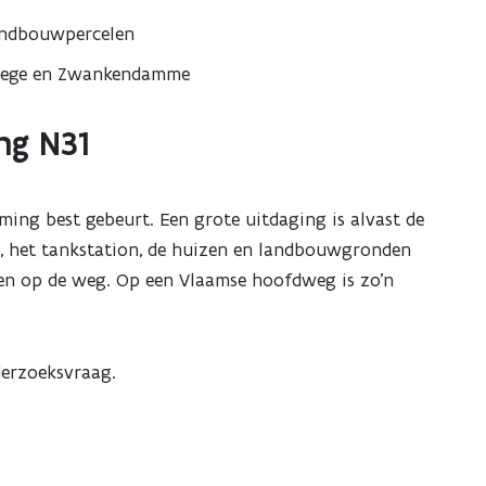
andbouwpercelen
sewege en Zwankendamme
ng N31
ing best gebeurt. Een grote uitdaging is alvast de
en, het tankstation, de huizen en landbouwgronden
ben op de weg. Op een Vlaamse hoofdweg is zo’n
nderzoeksvraag.