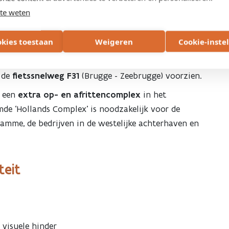
r
te weten
okies toestaan
Weigeren
Cookie-inste
tekent dat de
maximumsnelheid op termijn
m/uur. Momenteel is dit nog voorwerp van studie.
s de
fietssnelweg F31
(Brugge - Zeebrugge) voorzien.
n een
extra op- en afrittencomplex
in het
 ‘Hollands Complex’ is noodzakelijk voor de
mme, de bedrijven in de westelijke achterhaven en
teit
 visuele hinder