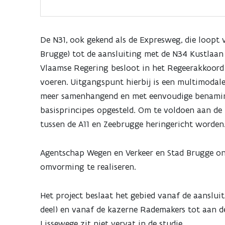
Vlaamse
hoofdweg
De N31, ook gekend als de Expresweg, die loopt
Brugge) tot de aansluiting met de N34 Kustlaan
Vlaamse Regering besloot in het Regeerakkoord
voeren. Uitgangspunt hierbij is een multimodale
meer samenhangend en met eenvoudige benaming
basisprincipes opgesteld. Om te voldoen aan d
tussen de A11 en Zeebrugge heringericht worden
Agentschap Wegen en Verkeer en Stad Brugge on
omvorming te realiseren.
Het project beslaat het gebied vanaf de aansluit
deel) en vanaf de kazerne Rademakers tot aan de
Lissewege zit niet vervat in de studie.