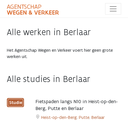
Overslaan
en
naar
de
inhoud
Alle werken in Berlaar
gaan
Het Agentschap Wegen en Verkeer voert hier geen grote
werken uit.
Alle studies in Berlaar
Fietspaden langs N10 in Heist-op-den-
Studie
Berg, Putte en Berlaar
Heist-op-den-Berg
,
Putte
,
Berlaar
Go