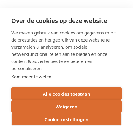
to
Fietspaden
langs
Overzicht werken
Over de cookies op deze website
N10
in
We maken gebruik van cookies om gegevens m.b.t.
Heist-
de prestaties en het gebruik van deze website te
op-
Overzicht studies
verzamelen & analyseren, om sociale
den-
netwerkfunctionaliteiten aan te bieden en onze
Berg,
Putte
content & advertenties te verbeteren en
en
personaliseren.
Berlaar
Kom meer te weten
page
Alle cookies toestaan
Weigeren
Cookie-instellingen