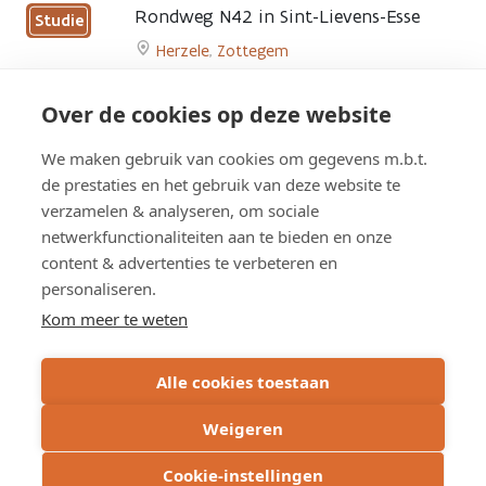
to
Rondweg N42 in Sint-Lievens-Esse
Studie
Herinrichting
Herzele
,
Zottegem
Wettersesteenweg
Go
(N42)
to
Oosterzele
Heraanleg Langestraat en
Over de cookies op deze website
Studie
Rondweg
page
Tweekerkenstraat
N42
We maken gebruik van cookies om gegevens m.b.t.
Zottegem
in
de prestaties en het gebruik van deze website te
Go
Sint-
verzamelen & analyseren, om sociale
to
Lievens-
netwerkfunctionaliteiten aan te bieden en onze
Heraanleg
Esse
content & advertenties te verbeteren en
Langestraat
page
Overzicht werken
en
personaliseren.
Tweekerkenstraat
Kom meer te weten
page
Overzicht studies
Alle cookies toestaan
Weigeren
Cookie-instellingen