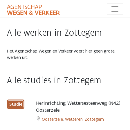
Overslaan
en
naar
de
inhoud
Alle werken in Zottegem
gaan
Het Agentschap Wegen en Verkeer voert hier geen grote
werken uit.
Alle studies in Zottegem
Herinrichting Wettersesteenweg (N42)
Studie
Oosterzele
niet
Oosterzele
,
Wetteren
,
Zottegem
bepaald
Go