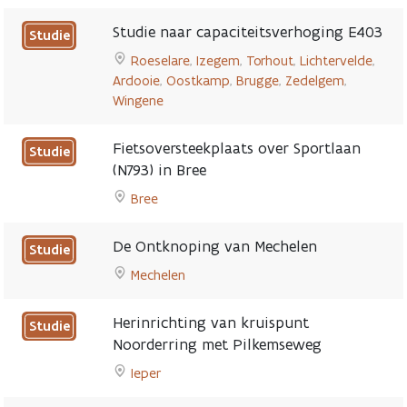
Go
A12
to
tussen
Studie naar capaciteitsverhoging E403
Studie
Nieuwe
Brussel
Roeselare
,
Izegem
,
Torhout
,
Lichtervelde
,
snelwegbrug
en
Ardooie
,
Oostkamp
,
Brugge
,
Zedelgem
,
over
Antwerpen
Wingene
Lindenstraat
page
Go
in
to
Westerlo
Fietsoversteekplaats over Sportlaan
Studie
Studie
page
(N793) in Bree
naar
Bree
capaciteitsverhoging
Go
E403
to
page
De Ontknoping van Mechelen
Studie
Fietsoversteekplaats
Mechelen
over
Go
Sportlaan
to
(N793)
Herinrichting van kruispunt
Studie
De
in
Noorderring met Pilkemseweg
Ontknoping
Bree
Ieper
van
page
Go
Mechelen