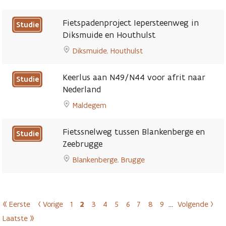
Go
met
to
Rijksweg
Fietspadenproject Iepersteenweg in
Studie
Heraanleg
in
Diksmuide en Houthulst
dorpskern
Maasmechelen
Diksmuide
,
Houthulst
Zaffelare:
page
Go
denk
to
mee!
Keerlus aan N49/N44 voor afrit naar
Studie
Fietspadenproject
page
Nederland
Iepersteenweg
Maldegem
in
Go
Diksmuide
to
en
Fietssnelweg tussen Blankenberge en
Studie
Keerlus
Houthulst
Zeebrugge
aan
page
Blankenberge
,
Brugge
N49/N44
Go
voor
to
afrit
Fietssnelweg
naar
Paginering
« Eerste
‹ Vorige
tussen
1
2
3
4
5
6
7
8
9
…
Volgende ›
Nederland
Eerste pagina
Vorige pagina
Pagina
Huidige pagina
Pagina
Pagina
Pagina
Pagina
Pagina
Pagina
Pagina
Volgende
Blankenberge
page
Laatste »
Laatste pagina