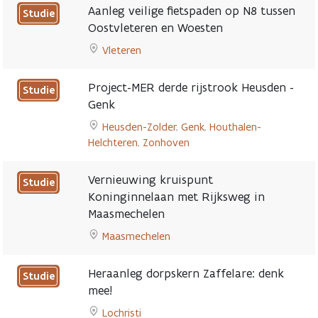
to
page
Aanleg veilige fietspaden op N8 tussen
Studie
Herinrichting
Oostvleteren en Woesten
van
Vleteren
kruispunt
Go
Noorderring
to
met
Project-MER derde rijstrook Heusden -
Studie
Aanleg
Pilkemseweg
Genk
veilige
page
Heusden-Zolder
,
Genk
,
Houthalen-
fietspaden
Helchteren
,
Zonhoven
op
Go
N8
to
tussen
Vernieuwing kruispunt
Studie
Project-
Oostvleteren
Koninginnelaan met Rijksweg in
MER
en
Maasmechelen
Te
derde
Woesten
bepalen
rijstrook
Maasmechelen
page
Heusden
Go
-
to
Heraanleg dorpskern Zaffelare: denk
Studie
Genk
Vernieuwing
mee!
page
kruispunt
Lochristi
Koninginnelaan