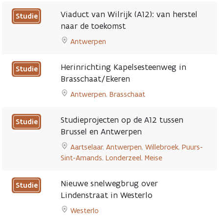
(N466)
to
richting
Viaduct van Wilrijk (A12): van herstel
Studie
Herinrichting
Gent
naar de toekomst
Diestsesteenweg
page
Antwerpen
/
Go
Staatsbaan
to
/
Herinrichting Kapelsesteenweg in
Studie
Viaduct
Leuvensesteenweg
Brasschaat/Ekeren
van
tussen
Antwerpen
,
Brasschaat
Wilrijk
Leuven
Go
(A12):
en
to
van
Tielt-
Studieprojecten op de A12 tussen
Studie
Herinrichting
herstel
Winge
Brussel en Antwerpen
Kapelsesteenweg
naar
page
Aartselaar
,
Antwerpen
,
Willebroek
,
Puurs-
in
de
Sint-Amands
,
Londerzeel
,
Meise
Brasschaat/Ekeren
toekomst
Go
page
page
to
Nieuwe snelwegbrug over
Studie
Studieprojecten
Lindenstraat in Westerlo
op
Westerlo
de