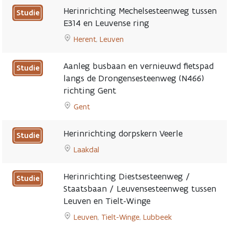
to
Herinrichting Mechelsesteenweg tussen
Studie
Rondweg
E314 en Leuvense ring
N42
Herent
,
Leuven
in
Go
Sint-
to
Lievens-
Aanleg busbaan en vernieuwd fietspad
Studie
Herinrichting
Esse
langs de Drongensesteenweg (N466)
Mechelsesteenweg
page
richting Gent
Nog
tussen
niet
E314
Gent
concreet
en
Go
gepland
Leuvense
to
Herinrichting dorpskern Veerle
Studie
ring
Aanleg
Laakdal
page
busbaan
Go
en
to
vernieuwd
Herinrichting Diestsesteenweg /
Studie
Herinrichting
fietspad
Staatsbaan / Leuvensesteenweg tussen
dorpskern
langs
Leuven en Tielt-Winge
Veerle
de
page
Leuven
,
Tielt-Winge
,
Lubbeek
Drongensesteenweg
Go