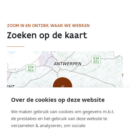
en
Zeebrugge
page
ZOOM IN EN ONTDEK WAAR WE WERKEN
Zoeken op de kaart
AWV
map
displaying
current
road
works
Over de cookies op deze website
We maken gebruik van cookies om gegevens m.b.t.
de prestaties en het gebruik van deze website te
verzamelen & analyseren, om sociale