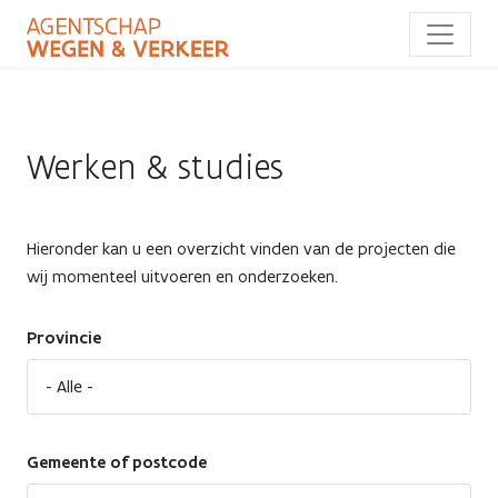
Overslaan
en
naar
de
inhoud
gaan
Werken & studies
Hieronder kan u een overzicht vinden van de projecten die
wij momenteel uitvoeren en onderzoeken.
Provincie
Gemeente of postcode