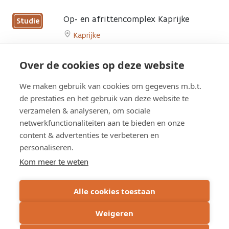
Go
to
Op- en afrittencomplex Kaprijke
Studie
Ombouw
Kaprijke
N49
Go
tot
to
snelweg
Herinrichting N456 met veilige
Over de cookies op deze website
Studie
Op-
(Oost-
fietspaden tussen Lembeke en Sleidinge
en
Vlaanderen)
We maken gebruik van cookies om gegevens m.b.t.
Evergem
,
Kaprijke
afrittencomplex
page
de prestaties en het gebruik van deze website te
Go
Kaprijke
verzamelen & analyseren, om sociale
to
page
netwerkfunctionaliteiten aan te bieden en onze
Herinrichting
content & advertenties te verbeteren en
N456
Overzicht werken
met
personaliseren.
veilige
Kom meer te weten
fietspaden
tussen
Overzicht studies
Alle cookies toestaan
Lembeke
en
Weigeren
Sleidinge
page