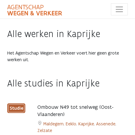
Overslaan
en
naar
de
inhoud
Alle werken in Kaprijke
gaan
Het Agentschap Wegen en Verkeer voert hier geen grote
werken uit.
Alle studies in Kaprijke
Ombouw N49 tot snelweg (Oost-
Studie
Vlaanderen)
Maldegem
,
Eeklo
,
Kaprijke
,
Assenede
,
Zelzate