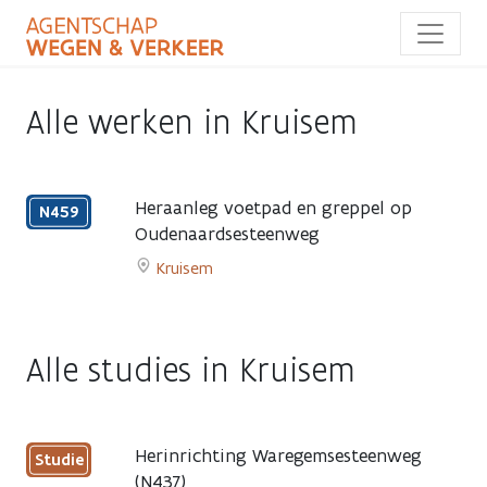
Overslaan
en
naar
de
inhoud
Alle werken in Kruisem
gaan
Heraanleg voetpad en greppel op
N459
Oudenaardsesteenweg
4
Kruisem
mei
Go
2026
to
–
Heraanleg
20
Alle studies in Kruisem
voetpad
mei
en
2026
greppel
op
Herinrichting Waregemsesteenweg
Studie
Oudenaardsesteenweg
(N437)
page