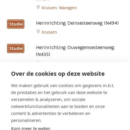
gepland
Kruisem
,
Waregem
Go
to
Herinrichting Deinsesteenweg (N494)
Studie
Herinrichting
Kruisem
Waregemsesteenweg
Go
(N437)
to
page
Herinrichting Ouwegemsesteenweg
Studie
Herinrichting
(N435)
Deinsesteenweg
Kruisem
(N494)
Go
page
Over de cookies op deze website
to
Denk mee over een veilige N494
Studie
Herinrichting
We maken gebruik van cookies om gegevens m.b.t.
Kruisem
,
Wortegem-Petegem
Ouwegemsesteenweg
de prestaties en het gebruik van deze website te
Go
(N435)
verzamelen & analyseren, om sociale
to
page
netwerkfunctionaliteiten aan te bieden en onze
Denk
content & advertenties te verbeteren en
mee
Overzicht werken
over
personaliseren.
een
Kom meer te weten