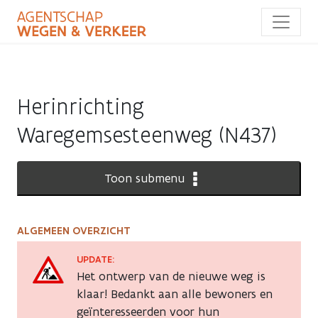
Overslaan
en
naar
de
inhoud
gaan
Herinrichting
Waregemsesteenweg (N437)
Toon submenu
ALGEMEEN OVERZICHT
Herinrichting
Waregemsesteenweg
UPDATE:
Het ontwerp van de nieuwe weg is
(N437)
klaar! Bedankt aan alle bewoners en
geïnteresseerden voor hun