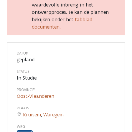
waardevolle inbreng in het
ontwerpproces. Je kan de plannen
bekijken onder het
tabblad
documenten.
DATUM
gepland
STATUS
In Studie
PROVINCIE
Oost-Vlaanderen
PLAATS
Kruisem
,
Waregem
WEG