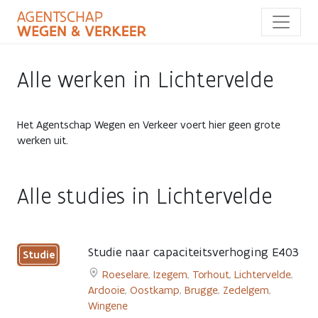
Overslaan
en
naar
de
inhoud
Alle werken in Lichtervelde
gaan
Het Agentschap Wegen en Verkeer voert hier geen grote
werken uit.
Alle studies in Lichtervelde
Studie naar capaciteitsverhoging E403
Studie
Roeselare
,
Izegem
,
Torhout
,
Lichtervelde
,
Ardooie
,
Oostkamp
,
Brugge
,
Zedelgem
,
Wingene