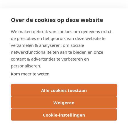
Go
to
Studie
Over de cookies op deze website
naar
Overzicht werken
capaciteitsverhoging
We maken gebruik van cookies om gegevens m.b.t.
E403
de prestaties en het gebruik van deze website te
page
verzamelen & analyseren, om sociale
Overzicht studies
netwerkfunctionaliteiten aan te bieden en onze
content & advertenties te verbeteren en
personaliseren.
Kom meer te weten
Alle cookies toestaan
Weigeren
Cookie-instellingen