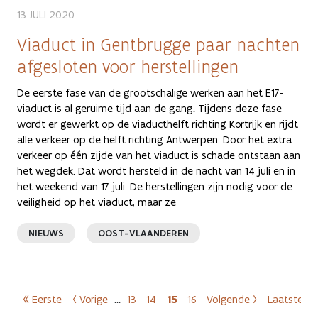
13 JULI 2020
Viaduct in Gentbrugge paar nachten
afgesloten voor herstellingen
De eerste fase van de grootschalige werken aan het E17-
viaduct is al geruime tijd aan de gang. Tijdens deze fase
wordt er gewerkt op de viaducthelft richting Kortrijk en rijdt
alle verkeer op de helft richting Antwerpen. Door het extra
verkeer op één zijde van het viaduct is schade ontstaan aan
het wegdek. Dat wordt hersteld in de nacht van 14 juli en in
het weekend van 17 juli. De herstellingen zijn nodig voor de
veiligheid op het viaduct, maar ze
NIEUWS
OOST-VLAANDEREN
Paginering
« Eerste
‹ Vorige
…
13
14
15
16
Volgende ›
Laatste »
Eerste pagina
Vorige pagina
Pagina
Pagina
Huidige pagina
Pagina
Volgende pagina
Laats