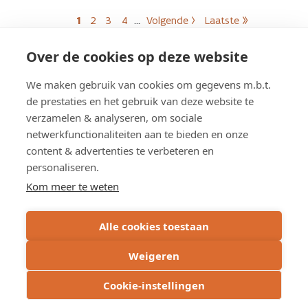
Paginering
1
2
3
4
…
Volgende ›
Laatste »
Huidige pagina
Pagina
Pagina
Pagina
Volgende pagina
Laatste pagina
Over de cookies op deze website
We maken gebruik van cookies om gegevens m.b.t.
Meer weten?
de prestaties en het gebruik van deze website te
verzamelen & analyseren, om sociale
netwerkfunctionaliteiten aan te bieden en onze
content & advertenties te verbeteren en
Pers
personaliseren.
Journalisten kunnen rechtstreeks contact
Kom meer te weten
opnemen met onze woordvoerders.
Alle cookies toestaan
Weigeren
Cookie-instellingen