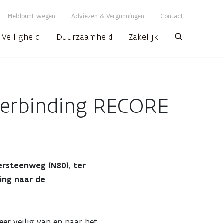
Meldpunt wegen
Adviezen & Vergunningen
Contact
Veiligheid
Duurzaamheid
Zakelijk
Zoeken
 verbinding RECORE
ersteenweg (N80), ter
ding naar de
eer veilig van en naar het