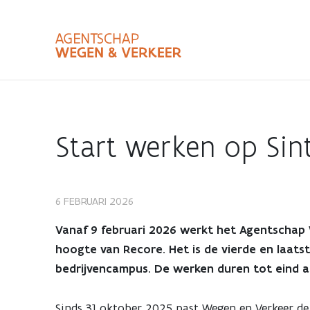
Overslaan
en
naar
de
inhoud
Zoekterm
Bundle
gaan
Type
Start werken op Si
Zoekbalk
sluiten
6 FEBRUARI 2026
Start
Vanaf 9 februari 2026 werkt het Agentschap 
werken
hoogte van Recore. Het is de vierde en laatst
bedrijvencampus. De werken duren tot eind ap
op
Sinds 31 oktober 2025 past Wegen en Verkeer de 