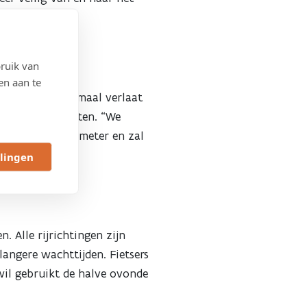
op het terrein.
ruik van
en aan te
eer de site maximaal verlaat
oor verkeerslichten. “We
n we naar drie meter en zal
llingen
 Alle rijrichtingen zijn
langere wachttijden. Fietsers
wil gebruikt de halve ovonde