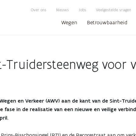
Over ons
Nieuws
Jobs
Veelgestelde vragen
Wegen
Betrouwbaarheid
nt-Truidersteenweg voor
Wegen en Verkeer (AWV) aan de kant van de Sint-Truid
e fase in de realisatie van een nieuwe en veilige verbin
ril.
Prins-Bisschopsingel (R71) en de Recorestraat aan om verk