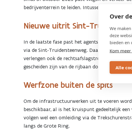
Sint-
bedrijventerrein te leiden. Intussen ligt er een
Over de
Truidersteenweg
Nieuwe uitrit Sint-Truiderste
We maken g
voor
deze websi
In de laatste fase past het agentschap de Sint-
bieden en 
via de Sint-Truidersteenweg. Daar kan het zich i
Kom meer 
verbinding
verlengen ook de rechtsafslagstrook van de ste
gescheiden zijn van de rijbaan door een groenst
Alle co
RECORE
Werfzone buiten de spits
Om de infrastructuurwerken uit te voeren wordt,
beschikbaar, al is het kruispunt gedeeltelijk ee
volgen wel een omleiding via de Trekschurenstra
langs de Grote Ring.