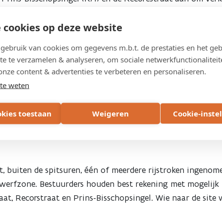
 nieuwe afslagstrook op de Grote Ring en een halve ovonde 
 cookies op deze website
enweg
ebruik van cookies om gegevens m.b.t. de prestaties en het geb
te te verzamelen & analyseren, om sociale netwerkfunctionaliteit
Truidersteenweg aan. Het is de bedoeling dat uitgaand verk
onze content & advertenties te verbeteren en personaliseren.
n alle rijrichtingen begeven. Dat verkeer wordt geregeld d
te weten
enweg naar de Grote Ring. Het bestaande fietspad verbrede
rook,” klinkt het.
okies toestaan
Weigeren
Cookie-inste
 buiten de spitsuren, één of meerdere rijstroken ingenomen.
n werfzone. Bestuurders houden best rekening met mogelijk 
at, Recorstraat en Prins-Bisschopsingel. Wie naar de site 