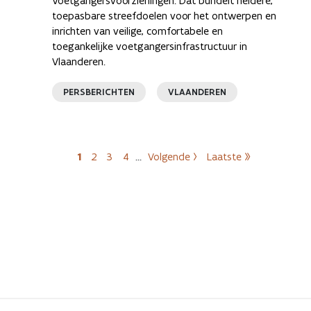
Voetgangersvoorzieningen. Dat bundelt heldere,
toepasbare streefdoelen voor het ontwerpen en
inrichten van veilige, comfortabele en
toegankelijke voetgangersinfrastructuur in
Vlaanderen.
PERSBERICHTEN
VLAANDEREN
Paginering
1
2
3
4
…
Volgende ›
Laatste »
Huidige pagina
Pagina
Pagina
Pagina
Volgende pagina
Laatste pagina