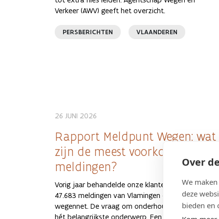
Verkeer (AWV) geeft het overzicht.
PERSBERICHTEN
VLAANDEREN
26 JUNI 2026
Rapport Meldpunt Wegen: wat
zijn de meest voorkomende
Over de
meldingen?
We maken g
Vorig jaar behandelde onze klantendienst precies
deze websi
47.683 meldingen van Vlamingen over ons
bieden en 
wegennet. De vraag om onderhoud was daarbij
hét belangrijkste onderwerp. Een team van
Kom meer 