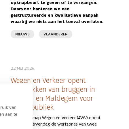
opknapbeurt te geven of te vervangen.
Daarvoor hanteren we een
gestructureerde en kwalitatieve aanpak
waarbij we niets aan het toeval overlaten.
NIEUWS
VLAANDEREN
22 MEI 2026
Wegen en Verkeer opent
werfhekken van bruggen in
Bertem en Maldegem voor
breed publiek
ruik van
en aan te
Het Agentschap Wegen en Verkeer (AWV) opent
op Open Wervendag de werfzones van twee