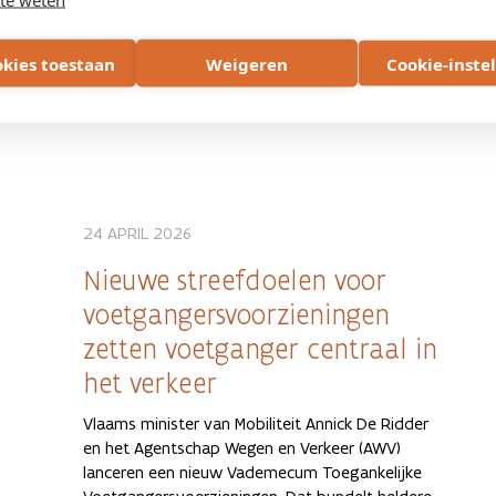
apps
aangesloten op Mobilidata
.
NIEUWS
VLAANDEREN
okies toestaan
Weigeren
Cookie-inste
24 APRIL 2026
Nieuwe streefdoelen voor
voetgangersvoorzieningen
zetten voetganger centraal in
het verkeer
Vlaams minister van Mobiliteit Annick De Ridder
en het Agentschap Wegen en Verkeer (AWV)
lanceren een nieuw Vademecum Toegankelijke