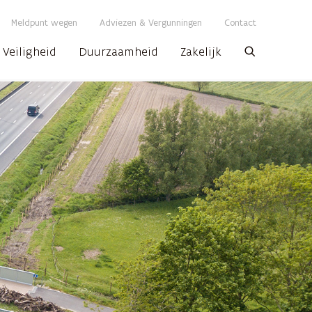
Meldpunt wegen
Adviezen & Vergunningen
Contact
Veiligheid
Duurzaamheid
Zakelijk
Zoeken