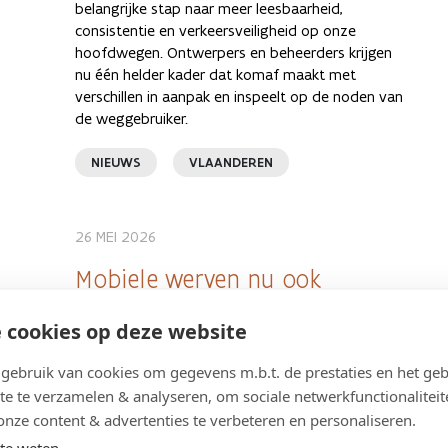
belangrijke stap naar meer leesbaarheid,
consistentie en verkeersveiligheid op onze
hoofdwegen. Ontwerpers en beheerders krijgen
nu één helder kader dat komaf maakt met
verschillen in aanpak en inspeelt op de noden van
de weggebruiker.
NIEUWS
VLAANDEREN
26 MEI 2026
Mobiele werven nu ook
zichtbaar in navigatie-apps
 cookies op deze website
Om de veiligheid bij mobiele werven verder
te verhogen, brengen navigatie-apps
ebruik van cookies om gegevens m.b.t. de prestaties en het geb
voortaan ook botsabsorbeerders in kaart.
te te verzamelen & analyseren, om sociale netwerkfunctionaliteit
Zodra ze een mobiele werf naderen,
onze content & advertenties te verbeteren en personaliseren.
krijgen bestuurders een melding via de
te weten