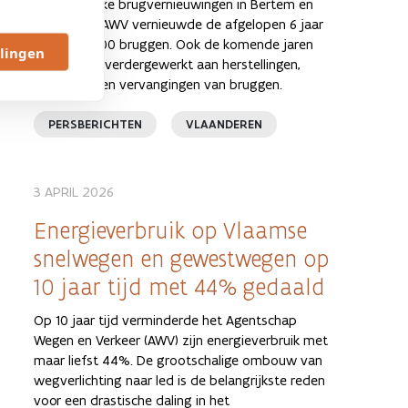
uitzonderlijke brugvernieuwingen in Bertem en
Maldegem. AWV vernieuwde de afgelopen 6 jaar
meer dan 100 bruggen. Ook de komende jaren
llingen
wordt hard verdergewerkt aan herstellingen,
renovaties en vervangingen van bruggen.
PERSBERICHTEN
VLAANDEREN
3 APRIL 2026
Energieverbruik op Vlaamse
snelwegen en gewestwegen op
10 jaar tijd met 44% gedaald
Op 10 jaar tijd verminderde het Agentschap
Wegen en Verkeer (AWV) zijn energieverbruik met
maar liefst 44%. De grootschalige ombouw van
wegverlichting naar led is de belangrijkste reden
voor een drastische daling in het