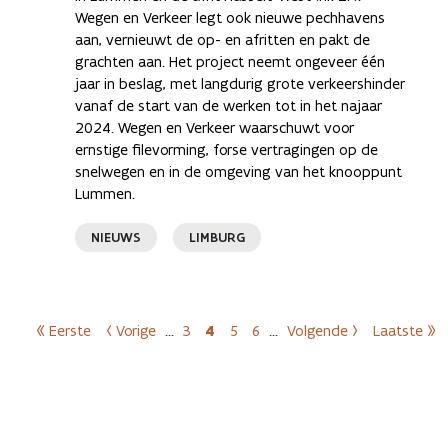
Wegen en Verkeer legt ook nieuwe pechhavens
aan, vernieuwt de op- en afritten en pakt de
grachten aan. Het project neemt ongeveer één
jaar in beslag, met langdurig grote verkeershinder
vanaf de start van de werken tot in het najaar
2024. Wegen en Verkeer waarschuwt voor
ernstige filevorming, forse vertragingen op de
snelwegen en in de omgeving van het knooppunt
Lummen.
NIEUWS
LIMBURG
Paginering
« Eerste
‹ Vorige
…
3
4
5
6
…
Volgende ›
Laatste »
Eerste pagina
Vorige pagina
Pagina
Huidige pagina
Pagina
Pagina
Volgende pagina
Laatst