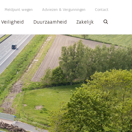
Meldpunt wegen
Adviezen & Vergunningen
Contact
Veiligheid
Duurzaamheid
Zakelijk
Zoeken