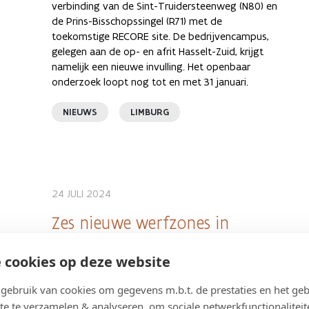
verbinding van de Sint-Truidersteenweg (N80) en
de Prins-Bisschopssingel (R71) met de
toekomstige RECORE site. De bedrijvencampus,
gelegen aan de op- en afrit Hasselt-Zuid, krijgt
namelijk een nieuwe invulling. Het openbaar
onderzoek loopt nog tot en met 31 januari.
NIEUWS
LIMBURG
24 JULI 2024
Zes nieuwe werfzones in
Limburg na zomers
 cookies op deze website
bouwverlof
ebruik van cookies om gegevens m.b.t. de prestaties en het geb
Het bouwverlof eindigt op 2 augustus 2024.
te te verzamelen & analyseren, om sociale netwerkfunctionaliteit
Traditioneel starten dan nieuwe werken of