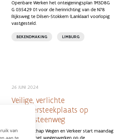
Openbare Werken het onteigeningsplan 1M3D8G
G 035429 01 voor de herinrichting van de N78
Rijksweg te Dilsen-Stokkem (Lanklaar) voorlopig
vastgesteld.
BEKENDMAKING
LIMBURG
26 JUNI 2024
Veilige, verlichte
fietsoversteekplaats op
Diestersteenweg
ruik van
Het Agentschap Wegen en Verkeer start maandag
en aan te
1 juli 2024 met wegenwerken op de