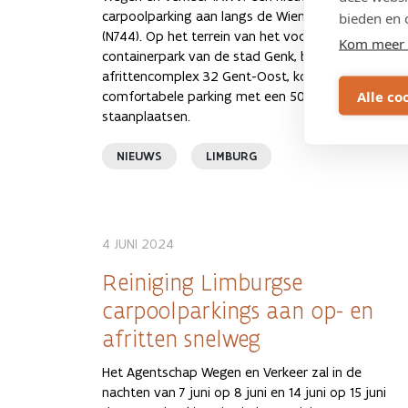
carpoolparking aan langs de Wiemesmeerstraat
bieden en 
(N744). Op het terrein van het voormalige
Kom meer 
containerpark van de stad Genk, bij op- en
afrittencomplex 32 Gent-Oost, komt een nieuwe,
Alle co
comfortabele parking met een 50-tal
staanplaatsen.
NIEUWS
LIMBURG
4 JUNI 2024
Reiniging Limburgse
carpoolparkings aan op- en
afritten snelweg
Het Agentschap Wegen en Verkeer zal in de
nachten van 7 juni op 8 juni en 14 juni op 15 juni