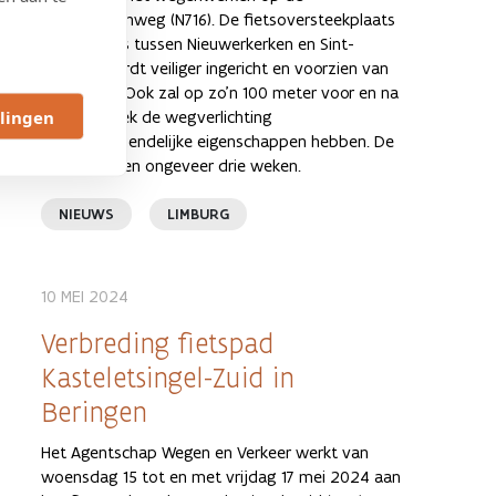
Diestersteenweg (N716). De fietsoversteekplaats
op de grens tussen Nieuwerkerken en Sint-
Truiden wordt veiliger ingericht en voorzien van
verlichting. Ook zal op zo’n 100 meter voor en na
llingen
de oversteek de wegverlichting
vleermuisvriendelijke eigenschappen hebben. De
werken duren ongeveer drie weken.
NIEUWS
LIMBURG
10 MEI 2024
Verbreding fietspad
Kasteletsingel-Zuid in
Beringen
Het Agentschap Wegen en Verkeer werkt van
woensdag 15 tot en met vrijdag 17 mei 2024 aan