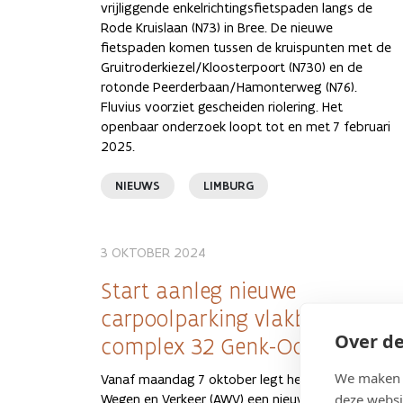
vrijliggende enkelrichtingsfietspaden langs de
Rode Kruislaan (N73) in Bree. De nieuwe
fietspaden komen tussen de kruispunten met de
Gruitroderkiezel/Kloosterpoort (N730) en de
rotonde Peerderbaan/Hamonterweg (N76).
Fluvius voorziet gescheiden riolering. Het
openbaar onderzoek loopt tot en met 7 februari
2025.
NIEUWS
LIMBURG
3 OKTOBER 2024
Start aanleg nieuwe
carpoolparking vlakbij
Over de
complex 32 Genk-Oost
We maken g
Vanaf maandag 7 oktober legt het Agentschap
deze websi
Wegen en Verkeer (AWV) een nieuwe