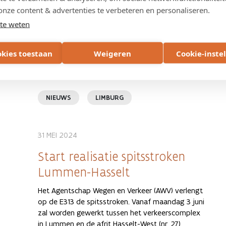
worden werken hervat. Het Agentschap Wegen en
onze content & advertenties te verbeteren en personaliseren.
Verkeer werkt op tien verschillende locaties,
te weten
waarvan zes nieuwe, verspreid in de provincie
Limburg. Het Agentschap Wegen en Verkeer vliegt
okies toestaan
Weigeren
Cookie-inste
er na het zomers bouwverlof weer stevig in om
de verkeersveiligheid en het rijcomfort voor alle
weggebruikers te verhogen.
NIEUWS
LIMBURG
31 MEI 2024
Start realisatie spitsstroken
Lummen-Hasselt
Het Agentschap Wegen en Verkeer (AWV) verlengt
op de E313 de spitsstroken. Vanaf maandag 3 juni
zal worden gewerkt tussen het verkeerscomplex
in Lummen en de afrit Hasselt-West (nr. 27).