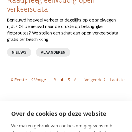
Raadpleeg eenvoudig open
verkeersdata
Benieuwd hoeveel verkeer er dagelijks op de snelwegen
rijdt? Of benieuwd naar de drukte op belangrijke
fietsroutes? We stellen een schat aan open verkeersdata
gratis ter beschikking.
NIEUWS
VLAANDEREN
Paginering
« Eerste
‹ Vorige
…
3
4
5
6
…
Volgende ›
Laatste »
Eerste pagina
Vorige pagina
Pagina
Huidige pagina
Pagina
Pagina
Volgende pagina
Laatst
Meer weten?
Over de cookies op deze website
We maken gebruik van cookies om gegevens m.b.t.