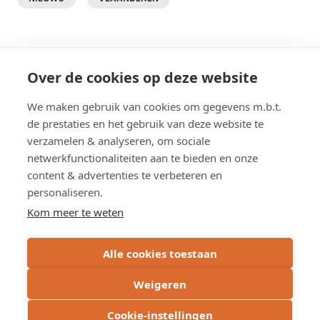
Paginering
« Eerste
‹ Vorige
…
2
3
4
5
…
Volgende ›
Laatste »
Eerste pagina
Vorige pagina
Pagina
Huidige pagina
Pagina
Pagina
Volgende pagina
Laatst
Over de cookies op deze website
We maken gebruik van cookies om gegevens m.b.t.
de prestaties en het gebruik van deze website te
verzamelen & analyseren, om sociale
Meer weten?
netwerkfunctionaliteiten aan te bieden en onze
content & advertenties te verbeteren en
personaliseren.
Pers
Kom meer te weten
Journalisten kunnen rechtstreeks contact
opnemen met onze woordvoerders.
Alle cookies toestaan
Weigeren
Cookie-instellingen