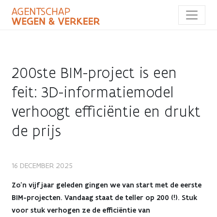
Overslaan
en
naar
de
inhoud
gaan
200ste BIM-project is een
feit: 3D-informatiemodel
verhoogt efficiëntie en drukt
de prijs
200ste
16 DECEMBER 2025
BIM-
Zo’n vijf jaar geleden gingen we van start met de eerste
BIM-projecten. Vandaag staat de teller op 200 (!). Stuk
project
voor stuk verhogen ze de efficiëntie van