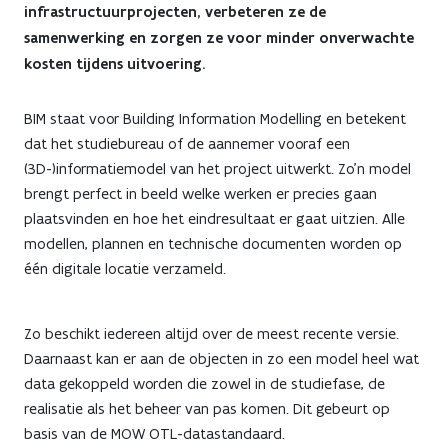
infrastructuurprojecten, verbeteren ze de
is
samenwerking en zorgen ze voor minder onverwachte
een
kosten tijdens uitvoering.
feit:
BIM staat voor Building Information Modelling en betekent
3D-
dat het studiebureau of de aannemer vooraf een
(3D-)informatiemodel van het project uitwerkt. Zo’n model
informatiemodel
brengt perfect in beeld welke werken er precies gaan
verhoogt
plaatsvinden en hoe het eindresultaat er gaat uitzien. Alle
modellen, plannen en technische documenten worden op
efficiëntie
één digitale locatie verzameld.
en
Zo beschikt iedereen altijd over de meest recente versie.
drukt
Daarnaast kan er aan de objecten in zo een model heel wat
de
data gekoppeld worden die zowel in de studiefase, de
realisatie als het beheer van pas komen. Dit gebeurt op
prijs
basis van de MOW OTL-datastandaard.