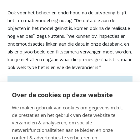
Ook voor het beheer en onderhoud na de uitvoering blijft
het informatiemodel erg nuttig. “De data die aan de
objecten in het model gelinkt is, komen ook na de realisatie
nog van pas”, zegt Nuttens. “We kunnen bv. inspecties en
onderhoudsacties linken aan die data in onze databank, en
als er bijvoorbeeld een flitscamera vervangen moet worden,
kan je niet alleen nagaan waar die precies geplaatst is, maar
ook welk type het is en wie de leverancier is.”
Op 8 oktober 2026 staat de volgende
Over de cookies op deze website
BIM4Infra-dag
geprogrammeerd. Dat is de
vierde editie van de info- en netwerkdag die
We maken gebruik van cookies om gegevens m.b.t.
om de twee jaar plaatsvindt. Daarnaast
de prestaties en het gebruik van deze website te
kunnen studiebureaus en aannemers zich ook
verzamelen & analyseren, om sociale
aanmelden voor postacademische
netwerkfunctionaliteiten aan te bieden en onze
opleidingen om vertrouwd te raken met de
content & advertenties te verbeteren en