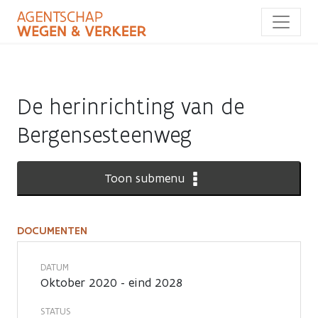
Overslaan
en
naar
de
inhoud
gaan
De herinrichting van de
Bergensesteenweg
Toon submenu
DOCUMENTEN
Documenten
DATUM
Oktober 2020 - eind 2028
STATUS