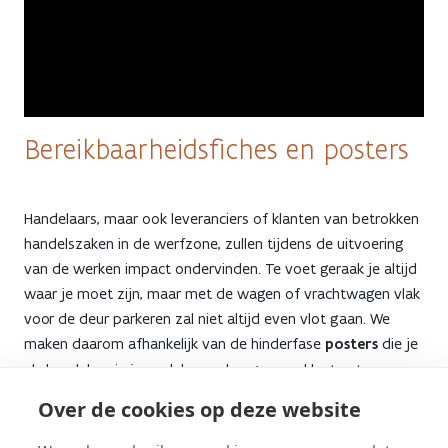
Bereikbaarheidsfiches en posters
Handelaars, maar ook leveranciers of klanten van betrokken
handelszaken in de werfzone, zullen tijdens de uitvoering
van de werken impact ondervinden. Te voet geraak je altijd
waar je moet zijn, maar met de wagen of vrachtwagen vlak
voor de deur parkeren zal niet altijd even vlot gaan. We
maken daarom afhankelijk van de hinderfase
posters
die je
als handelaar in je zaak kan ophangen om klanten te
informeren én
digitale bereikbaarheidsfiches
om onder
Over de cookies op deze website
leveranciers te verspreiden. Ben je een handelaar langs de
Bergensesteenweg en ligt je handelszaak in de zones waar