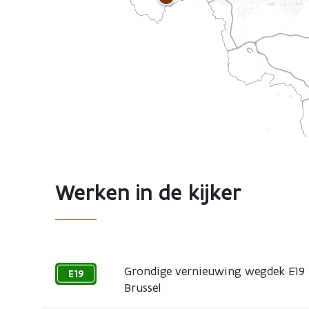
Werken in de kijker
Grondige vernieuwing wegdek E19 
E19
Brussel
25
juni