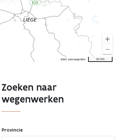
add
remove
20 km
AWV voorwaarden
Zoeken naar
wegenwerken
Provincie