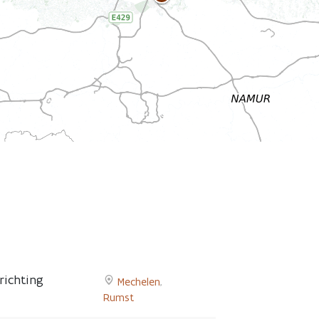
richting
Mechelen
,
Go
Rumst
to