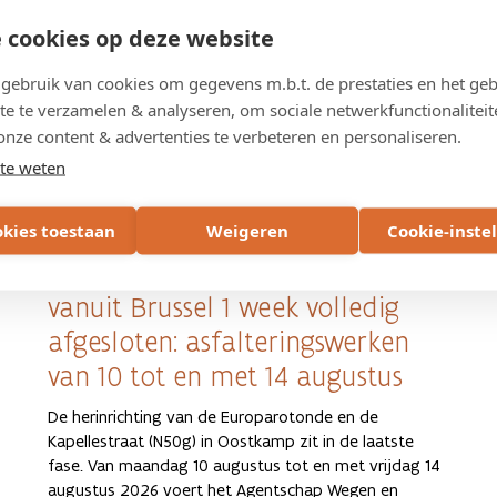
 cookies op deze website
ebruik van cookies om gegevens m.b.t. de prestaties en het geb
te te verzamelen & analyseren, om sociale netwerkfunctionaliteit
onze content & advertenties te verbeteren en personaliseren.
te weten
6 AUGUSTUS 2026
okies toestaan
Weigeren
Cookie-inste
Afrit Oostkamp (nr. 9 op E40)
vanuit Brussel 1 week volledig
afgesloten: asfalteringswerken
van 10 tot en met 14 augustus
De herinrichting van de Europarotonde en de
Kapellestraat (N50g) in Oostkamp zit in de laatste
fase. Van maandag 10 augustus tot en met vrijdag 14
augustus 2026 voert het Agentschap Wegen en