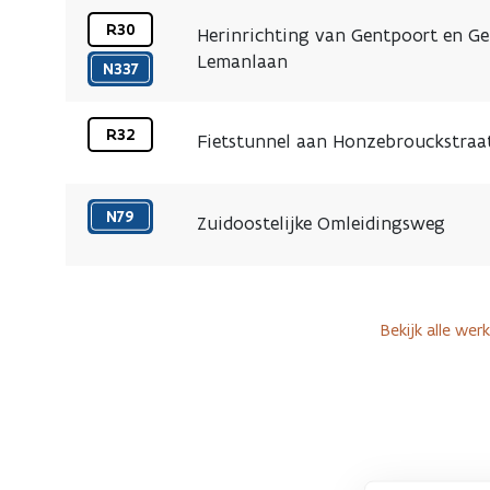
-
R30
Herinrichting van Gentpoort en Ge
21
Lemanlaan
Eigenlijke
augustus
N337
werken
2026
vanaf
15
R32
Fietstunnel aan Honzebrouckstraa
23
juni
juni
2026
2025
N79
Zuidoostelijke Omleidingsweg
-
voorjaar
2027
Bekijk alle wer