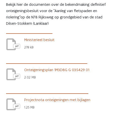
Bekijk hier de documenten over de bekendmaking definitief
onteigeningsbesluit voor de "Aanleg van fietspaden en
riolering”op de N78 Rijksweg op grondgebied van de stad
Dilsen-Stokkem (Lanklaar)
Ministerieel besluit
pdf
278 kB
Onteigeningsplan 1M3D8G G 035429 01
pdf
2.02 MB
Projectnota onteigeningen met bijlagen
pdf
1.25 MB