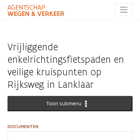
Overslaan
en
naar
de
inhoud
gaan
Vrijliggende
enkelrichtingsfietspaden en
veilige kruispunten op
Rijksweg in Lanklaar
Toon submenu
DOCUMENTEN
Documenten