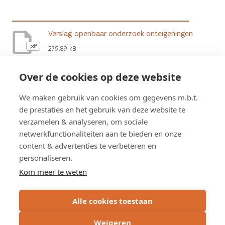
Verslag openbaar onderzoek onteigeningen
pdf
279.89 kB
Over de cookies op deze website
Projectplan
We maken gebruik van cookies om gegevens m.b.t.
pdf
1.51 MB
de prestaties en het gebruik van deze website te
verzamelen & analyseren, om sociale
netwerkfunctionaliteiten aan te bieden en onze
content & advertenties te verbeteren en
personaliseren.
Schrijf u in op de nieuwsbrief
Kom meer te weten
Subscribe
Alle cookies toestaan
via
email
Weigeren