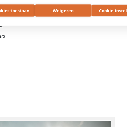
weggebruikers
okies toestaan
Weigeren
Cookie-inste
s en voetgangers
nd
ers