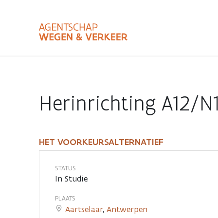
Overslaan
en
naar
de
inhoud
Zoekterm
Bundle
gaan
Type
Herinrichting A12/N1
Zoekbalk
sluiten
HET VOORKEURSALTERNATIEF
Het
voorkeursalternatie
STATUS
In Studie
PLAATS
Aartselaar
,
Antwerpen