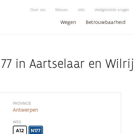
Over ons
Nieuws
Jobs
Veelgestelde vragen
Wegen
Betrouwbaarheid
77 in Aartselaar en Wilri
f
PROVINCIE
Antwerpen
WEG
A12
N177