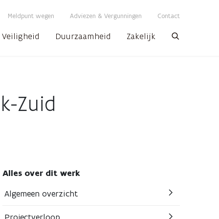
Meldpunt wegen
Adviezen & Vergunningen
Contact
Veiligheid
Duurzaamheid
Zakelijk
Zoeken
jk-Zuid
Alles over dit werk
Algemeen overzicht
Projectverloop