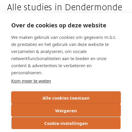
Mechelse
Alle studies in Dendermonde
Dendermonde
Poort
page
met
nieuwe
Over de cookies op deze website
Herinrichting Leopoldlaan
fietstunnels
Studie
page
We maken gebruik van cookies om gegevens m.b.t.
Dendermonde
de prestaties en het gebruik van deze website te
Go
verzamelen & analyseren, om sociale
to
netwerkfunctionaliteiten aan te bieden en onze
Herinrichting
content & advertenties te verbeteren en
Leopoldlaan
Overzicht werken
page
personaliseren.
Kom meer te weten
Overzicht studies
Alle cookies toestaan
Weigeren
Cookie-instellingen