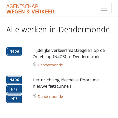
Overslaan
en
naar
de
inhoud
Alle werken in Dendermonde
gaan
Tijdelijke verkeersmaatregelen op de
N406
Ooiebrug (N406) in Dendermonde
Week
Dendermonde
van
Go
24
to
maart
Herinrichting Mechelse Poort met
N406
Tijdelijke
2025
nieuwe fietstunnels
verkeersmaatregelen
N47
Mei
op
Dendermonde
2024
N17
de
-
Go
Ooiebrug
2026
to
(N406)
Herinrichting
in