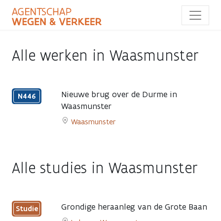
Overslaan
en
naar
de
inhoud
Alle werken in Waasmunster
gaan
Nieuwe brug over de Durme in
N446
Waasmunster
13
Waasmunster
augustus
Go
2026
to
-
Nieuwe
najaar
Alle studies in Waasmunster
brug
2027
over
de
Durme
Grondige heraanleg van de Grote Baan
Studie
in
Waasmunster