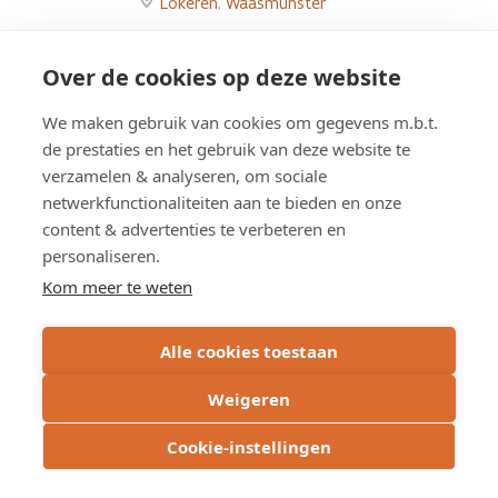
Lokeren
,
Waasmunster
page
Go
to
Over de cookies op deze website
Grondige
heraanleg
Overzicht werken
We maken gebruik van cookies om gegevens m.b.t.
van
de prestaties en het gebruik van deze website te
de
Grote
verzamelen & analyseren, om sociale
Baan
netwerkfunctionaliteiten aan te bieden en onze
Overzicht studies
page
content & advertenties te verbeteren en
personaliseren.
Kom meer te weten
Alle cookies toestaan
Weigeren
Cookie-instellingen