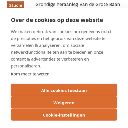
to
Grondige heraanleg van de Grote Baan
Studie
Heraanleg
Lokeren
,
Waasmunster
Zelebaan
Over de cookies op deze website
Go
(N47)
to
tussen
We maken gebruik van cookies om gegevens m.b.t.
Grondige
Dijkstraat
de prestaties en het gebruik van deze website te
heraanleg
en
Overzicht werken
van
verzamelen & analyseren, om sociale
H.
de
netwerkfunctionaliteiten aan te bieden en onze
Hartlaan
Grote
in
content & advertenties te verbeteren en
Baan
Lokeren
personaliseren.
Overzicht studies
page
page
Kom meer te weten
Alle cookies toestaan
Weigeren
Cookie-instellingen