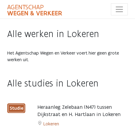
Overslaan
en
naar
de
inhoud
Alle werken in Lokeren
gaan
Het Agentschap Wegen en Verkeer voert hier geen grote
werken uit.
Alle studies in Lokeren
Heraanleg Zelebaan (N47) tussen
Studie
Dijkstraat en H. Hartlaan in Lokeren
Lokeren
Go