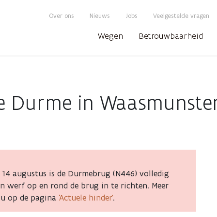
Over ons
Nieuws
Jobs
Veelgestelde vragen
Wegen
Betrouwbaarheid
de Durme in Waasmunste
 14 augustus is de Durmebrug (N446) volledig
n werf op en rond de brug in te richten. Meer
t u op de pagina
‘Actuele hinder’
.