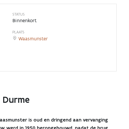
STATUS
Binnenkort
PLAATS
Waasmunster
de Durme
Waasmunster is oud en dringend aan vervanging
bouw werd in 1950 heropgebouwd, nadat de brug