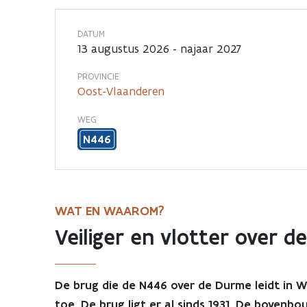
de
DATUM
Durme
13 augustus 2026 - najaar 2027
PROVINCIE
in
Oost-Vlaanderen
Waasmunster
WEG
N446
WAT EN WAAROM?
Veiliger en vlotter over 
De brug die de N446 over de Durme leidt in 
toe. De brug ligt er al sinds 1931. De boven