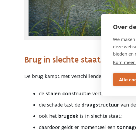
Over de
We maken g
deze websi
bieden en 
Brug in slechte staat
Kom meer 
De brug kampt met verschillende structurele p
Alle co
de
stalen constructie
vertoont heel wat 
die schade tast de
draagstructuur
van de
ook het
brugdek
is in slechte staat;
daardoor geldt er momenteel een
tonnage