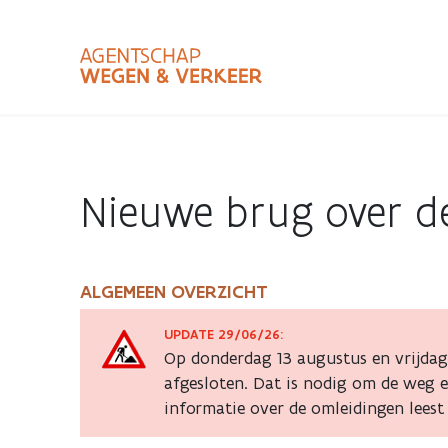
Overslaan
en
naar
de
inhoud
Zoekterm
Bundle
gaan
Type
Nieuwe brug over 
Zoekbalk
sluiten
ALGEMEEN OVERZICHT
Nieuwe
UPDATE 29/06/26:
brug
Op donderdag 13 augustus en vrijdag
afgesloten. Dat is nodig om de weg e
over
informatie over de omleidingen lees