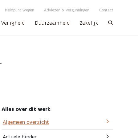
Meldpunt wegen
Adviezen & Vergunningen
Contact
Veiligheid
Duurzaamheid
Zakelijk
Zoeken
r
Alles over dit werk
Algemeen overzicht
Actuele hinder