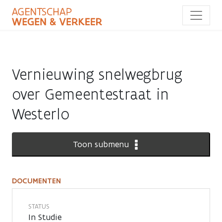
Overslaan
en
naar
de
inhoud
gaan
Vernieuwing snelwegbrug
over Gemeentestraat in
Westerlo
Toon submenu
DOCUMENTEN
Documenten
STATUS
In Studie