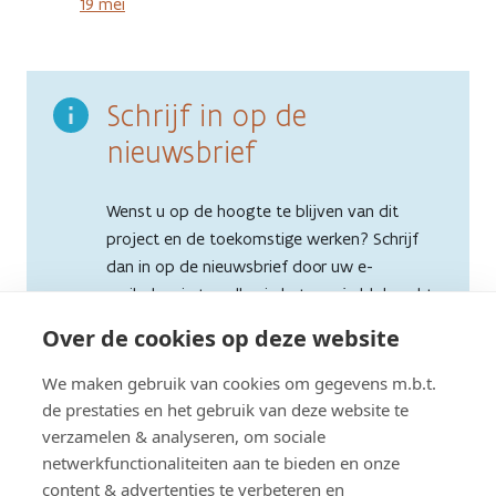
19 mei
Schrijf in op de
nieuwsbrief
Wenst u op de hoogte te blijven van dit
project en de toekomstige werken? Schrijf
dan in op de nieuwsbrief door uw e-
mailadres in te vullen in het oranje blok rechts
bovenaan deze pagina (of onderaan als u
Over de cookies op deze website
mobiel surft). Via deze nieuwsbrief ontvangt
u ook updates over de
vernieuwing van de
We maken gebruik van cookies om gegevens m.b.t.
brug over de Lindenstraat
.
de prestaties en het gebruik van deze website te
verzamelen & analyseren, om sociale
netwerkfunctionaliteiten aan te bieden en onze
content & advertenties te verbeteren en