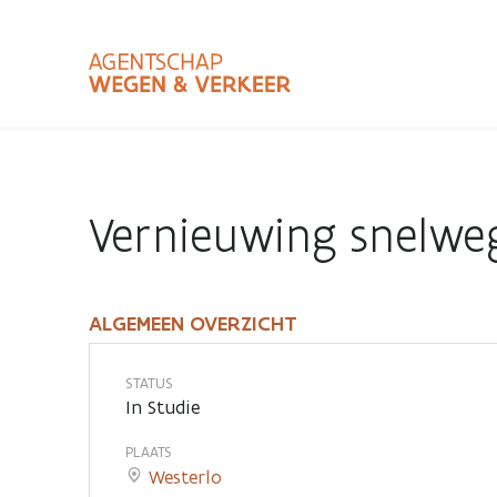
Overslaan
en
naar
de
inhoud
Zoekterm
Bundle
gaan
Type
Vernieuwing snelwe
Zoekbalk
sluiten
ALGEMEEN OVERZICHT
Vernieuwing
snelwegbrug
STATUS
In Studie
over
PLAATS
Westerlo