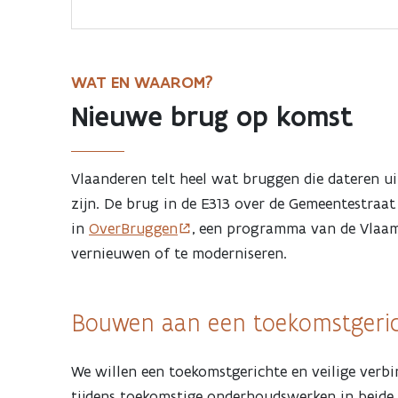
Gemeentestraat
in
WAT EN WAAROM?
Westerlo
Nieuwe brug op komst
Vlaanderen telt heel wat bruggen die dateren uit
zijn. De brug in de E313 over de Gemeentestraat 
in
OverBruggen
, een programma van de Vlaam
vernieuwen of te moderniseren.
Bouwen aan een toekomstgeric
We willen een toekomstgerichte en veilige verb
tijdens toekomstige onderhoudswerken in beide 