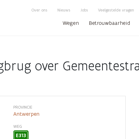
Over ons
Nieuws
Jobs
Veelgestelde vragen
Wegen
Betrouwbaarheid
gbrug over Gemeentestra
PROVINCIE
Antwerpen
WEG
E313