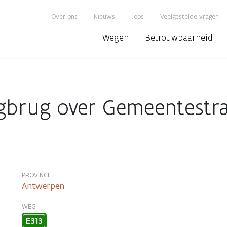
Over ons
Nieuws
Jobs
Veelgestelde vragen
Wegen
Betrouwbaarheid
gbrug over Gemeentestra
PROVINCIE
Antwerpen
WEG
E313