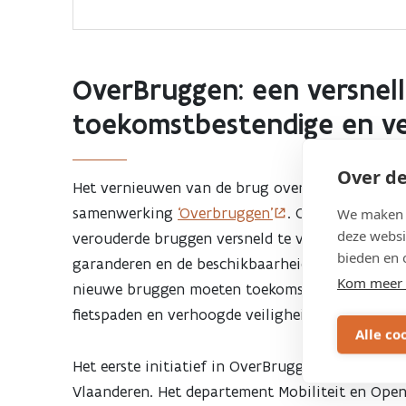
OverBruggen: een versnell
toekomstbestendige en ve
Over de
Het vernieuwen van de brug over de Gemeentestr
samenwerking
‘Overbruggen’
. OverBruggen i
We maken g
deze websi
verouderde bruggen versneld te vernieuwen. Doo
bieden en 
garanderen en de beschikbaarheid van deze kriti
Kom meer 
nieuwe bruggen moeten toekomstbestendig zijn
fietspaden en verhoogde veiligheidsvoorziening
Alle co
Het eerste initiatief in OverBruggen is het ver
Vlaanderen. Het departement Mobiliteit en Open