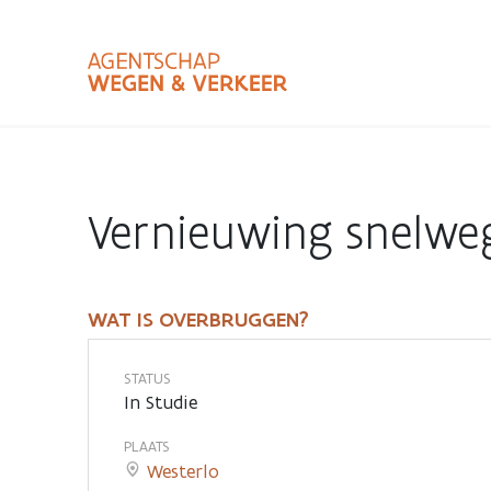
Overslaan
en
naar
de
inhoud
Zoekterm
Bundle
gaan
Type
Vernieuwing snelwe
Zoekbalk
sluiten
WAT IS OVERBRUGGEN?
Wat
is
STATUS
In Studie
OverBruggen?
PLAATS
Westerlo