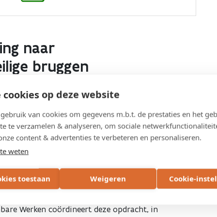
ing naar
ilige bruggen
 cookies op deze website
aat past in de grootschalige publiek-private
s een programma van de Vlaamse overheid om
ebruik van cookies om gegevens m.b.t. de prestaties en het geb
te te verzamelen & analyseren, om sociale netwerkfunctionaliteit
r deze inhaaloperatie wil Vlaanderen de veiligheid
onze content & advertenties te verbeteren en personaliseren.
eke schakels in het verkeersnetwerk versterken. De
te weten
 en voldoen aan hedendaagse normen, zoals bredere
en.
okies toestaan
Weigeren
Cookie-inste
nieuwen van een reeks vaste bruggen verspreid over
bare Werken coördineert deze opdracht, in