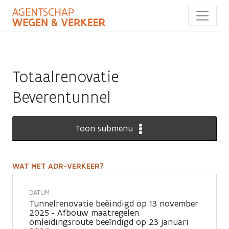
Overslaan
en
naar
de
inhoud
gaan
Totaalrenovatie
Beverentunnel
Toon submenu
WAT MET ADR-VERKEER?
Wat
met
DATUM
Tunnelrenovatie beëindigd op 13 november
ADR-
2025 - Afbouw maatregelen
omleidingsroute beeïndigd op 23 januari