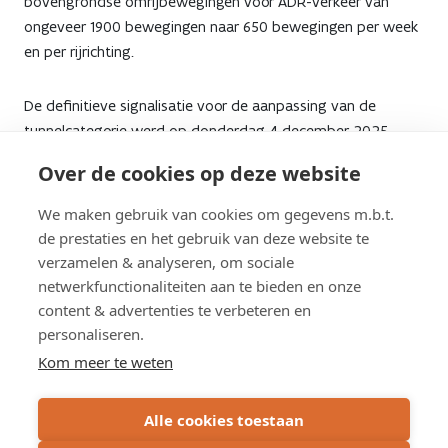
bovengrondse omrijbewegingen voor ADR-verkeer van
ongeveer 1900 bewegingen naar 650 bewegingen per week
en per rijrichting.
De definitieve signalisatie voor de aanpassing van de
tunnelcategorie werd op donderdag 4 december 2025
geplaatst. Sindsdien geldt officieel categorie C voor de
Over de cookies op deze website
Beverentunnel.
We maken gebruik van cookies om gegevens m.b.t.
*ADR staat voor ‘Accord européen relatif au transport
de prestaties en het gebruik van deze website te
international de marchandises Dangereuses par Route’
verzamelen & analyseren, om sociale
netwerkfunctionaliteiten aan te bieden en onze
content & advertenties te verbeteren en
personaliseren.
Schrijf u in op de nieuwsbrief
Kom meer te weten
Subscribe
Alle cookies toestaan
via
email