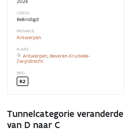
verkeer?
2026
STATUS
Beëindigd
PROVINCIE
Antwerpen
PLAATS
Antwerpen
,
Beveren-Kruibeke-
Zwijndrecht
WEG
R2
Tunnelcategorie veranderde
van D naar C